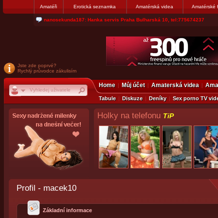
Amatéři
Erotická seznamka
Amatérská videa
Amatérské 
nanosekunda187: Hanka servis Praha Bulharská 10, tel:775674237
Jste zde poprvé?
Rychlý průvodce zákulisím
Home
Můj účet
Amaterská videa
Amat
Tabule
Diskuze
Deníky
Sex porno TV vid
Holky na telefonu
TiP
Profil - macek10
Základní informace