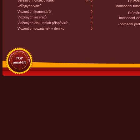
Veřejných fotoalb / fotek:
0
/
0
Průměr
Veřejných videí:
0
hodnocení fotoa
Vložených komentářů:
0
Průměr
Vložených inzerátů:
0
hodnocení vid
Vložených diskusních příspěvků:
0
Zobrazení profi
Vložených poznámek v deníku:
0