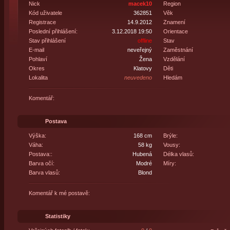
Nick
macek10
Region
Kód uživatele
362851
Věk
Registrace
14.9.2012
Znamení
Poslední přihlášení:
3.12.2018 19:50
Orientace
Stav přihlášení
offline
Stav
E-mail
neveřejný
Zaměstnání
Pohlaví
Žena
Vzdělání
Okres
Klatovy
Děti
Lokalita
neuvedeno
Hledám
Komentář:
Postava
Výška:
168 cm
Brýle:
Váha:
58 kg
Vousy:
Postava::
Hubená
Délka vlasů:
Barva očí:
Modré
Míry:
Barva vlasů:
Blond
Komentář k mé postavě:
Statistiky