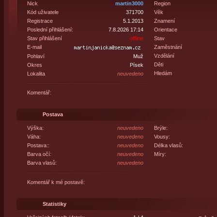
Nick
martin3000
Region
Kód uživatele
371700
Věk
Registrace
5.1.2013
Znamení
Poslední přihlášení:
7.8.2026 17:14
Orientace
Stav přihlášení
offline
Stav
E-mail
Zaměstnání
Vzdělání
Pohlaví
Muž
Děti
Okres
Písek
Hledám
Lokalita
neuvedeno
Komentář:
Postava
Výška:
neuvedeno
Brýle:
Váha:
neuvedeno
Vousy:
Postava::
neuvedeno
Délka vlasů:
Barva očí:
neuvedeno
Míry:
Barva vlasů:
neuvedeno
Komentář k mé postavě:
Statistiky