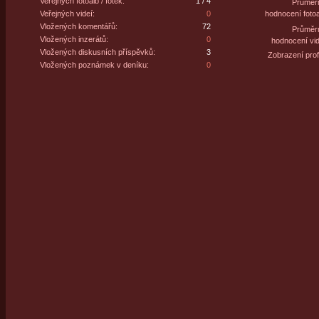
Veřejných fotoalb / fotek:
1 / 4
Průměr
Veřejných videí:
0
hodnocení fotoa
Vložených komentářů:
72
Průměr
Vložených inzerátů:
0
hodnocení vid
Vložených diskusních příspěvků:
3
Zobrazení profi
Vložených poznámek v deníku:
0