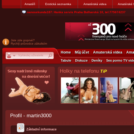
Amatéři
Erotická seznamka
Amatérská videa
Amatérské 
jjoseff: Najde se par, ktery nekdy přemýšlel o divákovi. Napiste
Jste zde poprvé?
Rychlý průvodce zákulisím
Home
Můj účet
Amaterská videa
Amat
Tabule
Diskuze
Deníky
Sex porno TV vid
Holky na telefonu
TiP
Profil - martin3000
Základní informace