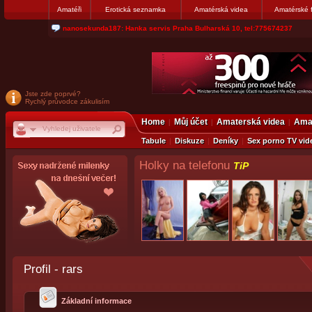
Amatéři
Erotická seznamka
Amatérská videa
Amatérské 
nanosekunda187: Hanka servis Praha Bulharská 10, tel:775674237
Jste zde poprvé?
Rychlý průvodce zákulisím
Home
Můj účet
Amaterská videa
Amat
Tabule
Diskuze
Deníky
Sex porno TV vid
Holky na telefonu
TiP
Profil - rars
Základní informace