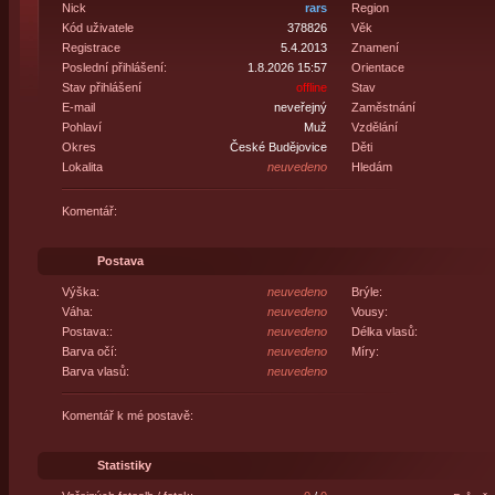
Nick
rars
Region
Kód uživatele
378826
Věk
Registrace
5.4.2013
Znamení
Poslední přihlášení:
1.8.2026 15:57
Orientace
Stav přihlášení
offline
Stav
E-mail
neveřejný
Zaměstnání
Pohlaví
Muž
Vzdělání
Okres
České Budějovice
Děti
Lokalita
neuvedeno
Hledám
Komentář:
Postava
Výška:
neuvedeno
Brýle:
Váha:
neuvedeno
Vousy:
Postava::
neuvedeno
Délka vlasů:
Barva očí:
neuvedeno
Míry:
Barva vlasů:
neuvedeno
Komentář k mé postavě:
Statistiky