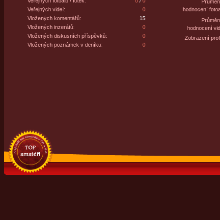
Veřejných fotoalb / fotek:
0
/
0
Průměr
Veřejných videí:
0
hodnocení fotoa
Vložených komentářů:
15
Průměr
Vložených inzerátů:
0
hodnocení vid
Vložených diskusních příspěvků:
0
Zobrazení profi
Vložených poznámek v deníku:
0