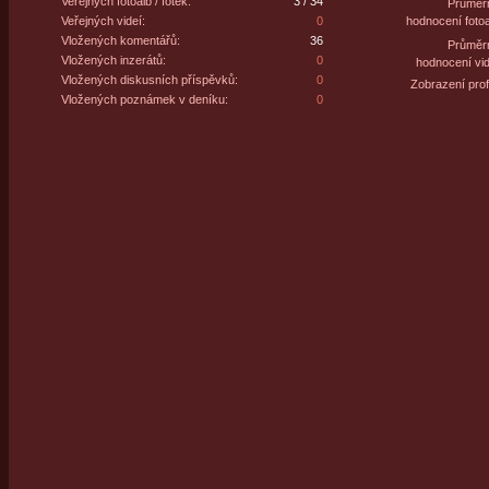
Veřejných fotoalb / fotek:
3 / 34
Průměr
Veřejných videí:
0
hodnocení fotoa
Vložených komentářů:
36
Průměr
Vložených inzerátů:
0
hodnocení vid
Vložených diskusních příspěvků:
0
Zobrazení profi
Vložených poznámek v deníku:
0