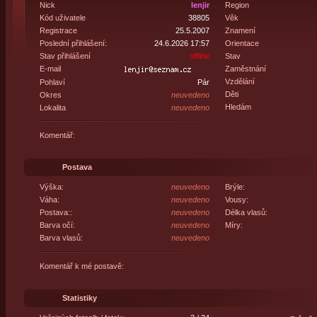
Nick
lenjir
Region
Kód uživatele
38805
Věk
Registrace
25.5.2007
Znamení
Poslední přihlášení:
24.6.2026 17:57
Orientace
Stav přihlášení
offline
Stav
E-mail
Zaměstnání
Vzdělání
Pohlaví
Pár
Děti
Okres
neuvedeno
Hledám
Lokalita
neuvedeno
Komentář:
Postava
Výška:
neuvedeno
Brýle:
Váha:
neuvedeno
Vousy:
Postava::
neuvedeno
Délka vlasů:
Barva očí:
neuvedeno
Míry:
Barva vlasů:
neuvedeno
Komentář k mé postavě:
Statistiky