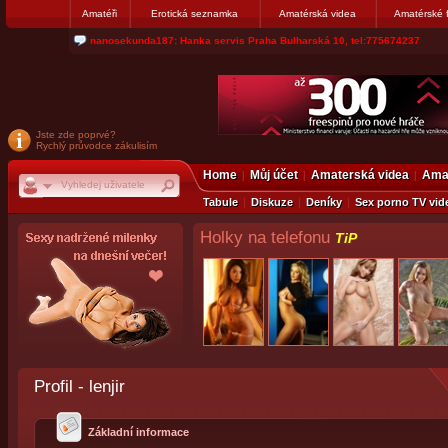
Amatéři
Erotická seznamka
Amatérská videa
Amatérské 
nanosekunda187: Hanka servis Praha Bulharská 10, tel:775674237
Jste zde poprvé?
Rychlý průvodce zákulisím
Home
Můj účet
Amaterská videa
Amat
Tabule
Diskuze
Deníky
Sex porno TV vid
Holky na telefonu
TiP
Profil - lenjir
Základní informace