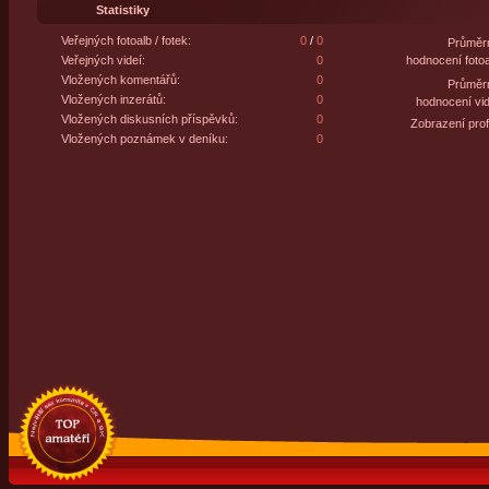
Statistiky
Veřejných fotoalb / fotek:
0
/
0
Průměr
Veřejných videí:
0
hodnocení fotoa
Vložených komentářů:
0
Průměr
Vložených inzerátů:
0
hodnocení vid
Vložených diskusních příspěvků:
0
Zobrazení profi
Vložených poznámek v deníku:
0