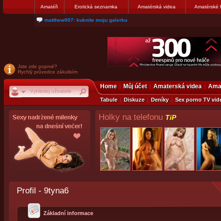
Amatéři
Erotická seznamka
Amatérská videa
Amatérské 
matthew007: kuknite moju galerku
Jste zde poprvé?
Rychlý průvodce zákulisím
Home
Můj účet
Amaterská videa
Amat
Tabule
Diskuze
Deníky
Sex porno TV vid
Holky na telefonu
TiP
Profil - 9tyna6
Základní informace