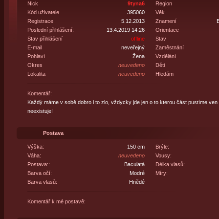
Nick
9tyna6
Region
Kód uživatele
395060
Věk
Registrace
5.12.2013
Znamení
B
Poslední přihlášení:
13.4.2019 14:26
Orientace
Stav přihlášení
offline
Stav
E-mail
neveřejný
Zaměstnání
Pohlaví
Žena
Vzdělání
Okres
neuvedeno
Děti
Lokalita
neuvedeno
Hledám
Komentář:
Každý máme v sobě dobro i to zlo, vždycky jde jen o to kterou část pustíme ven
neexistuje!
Postava
Výška:
150 cm
Brýle:
Váha:
neuvedeno
Vousy:
Postava::
Baculatá
Délka vlasů:
Barva očí:
Modré
Míry:
Barva vlasů:
Hnědé
Komentář k mé postavě: