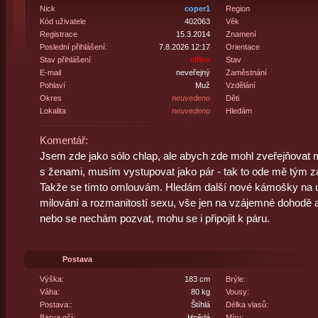
Nick
coper1
Region
Kód uživatele
402063
Věk
Registrace
15.3.2014
Znamení
Poslední přihlášení:
7.8.2026 12:17
Orientace
Stav přihlášení
offline
Stav
E-mail
neveřejný
Zaměstnání
Pohlaví
Muž
Vzdělání
Okres
neuvedeno
Děti
Lokalita
neuvedeno
Hledám
Komentář:
Jsem zde jako sólo chlap, ale abych zde mohl zveřejňovat m
s ženami, musím vystupovat jako pár - tak to ode mě tým zá
Takže se tímto omlouvám. Hledám další nové kámošky na už
milování a rozmanitostí sexu, vše jen na vzájemné dohodě a
nebo se nechám pozvat, mohu se i připojit k páru.
Postava
Výška:
183 cm
Brýle:
Váha:
80 kg
Vousy:
Postava::
Štíhlá
Délka vlasů:
Barva očí:
Hnědé
Míry: