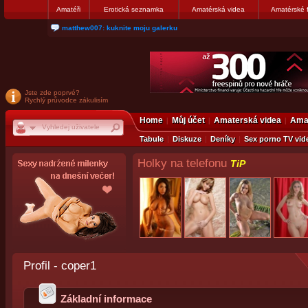
Amatéři
Erotická seznamka
Amatérská videa
Amatérské 
matthew007: kuknite moju galerku
Jste zde poprvé?
Rychlý průvodce zákulisím
Home
Můj účet
Amaterská videa
Amat
Tabule
Diskuze
Deníky
Sex porno TV vid
Holky na telefonu
TiP
Profil - coper1
Základní informace