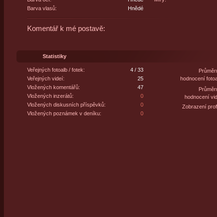
Barva vlasů:
Hnědé
Komentář k mé postavě:
Statistiky
Veřejných fotoalb / fotek:
4 / 33
Průměr
Veřejných videí:
25
hodnocení fotoa
Vložených komentářů:
47
Průměr
Vložených inzerátů:
0
hodnocení vid
Vložených diskusních příspěvků:
0
Zobrazení profi
Vložených poznámek v deníku:
0