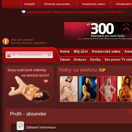
Amatéři
Erotická seznamka
Amatérská videa
Amatérské 
nanosekunda187: Hanka servis Praha Bulharská 10, tel:775674237
Jste zde poprvé?
Rychlý průvodce zákulisím
Home
Můj účet
Amaterská videa
Amat
Tabule
Diskuze
Deníky
Sex porno TV vid
Holky na telefonu
TiP
Profil - absender
Základní informace