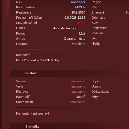
Nick
absender
Region
Kód uživatele
413382
Věk
Registrace
20.9.2014
Znamení
St
Poslední přihlášení:
2.8.2026 13:58
Orientace
Stav přihlášení
offline
Stav
E-mail
Zaměstnání
Vzdělání
Pohlaví
Muž
Děti
Okres
Ostrava-město
Hledám
Lokalita
Hrabůvka
Komentář:
https://discord.gg/Yas3F72Dhy
Postava
Výška:
neuvedeno
Brýle:
Váha:
neuvedeno
Vousy:
Postava::
neuvedeno
Délka vlasů:
Barva očí:
Modré
Míry:
Barva vlasů:
neuvedeno
Komentář k mé postavě:
Statistiky