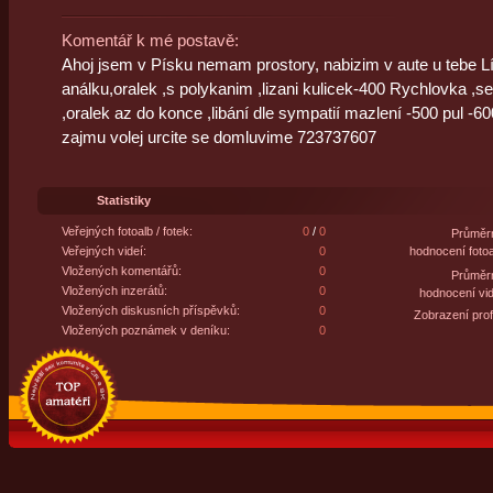
Komentář k mé postavě:
Ahoj jsem v Písku nemam prostory, nabizim v aute u tebe L
análku,oralek ,s polykanim ,lizani kulicek-400 Rychlovka ,s
,oralek az do konce ,libání dle sympatií mazlení -500 pul -60
zajmu volej urcite se domluvime 723737607
Statistiky
Veřejných fotoalb / fotek:
0
/
0
Průměr
Veřejných videí:
0
hodnocení fotoa
Vložených komentářů:
0
Průměr
Vložených inzerátů:
0
hodnocení vid
Vložených diskusních příspěvků:
0
Zobrazení profi
Vložených poznámek v deníku:
0