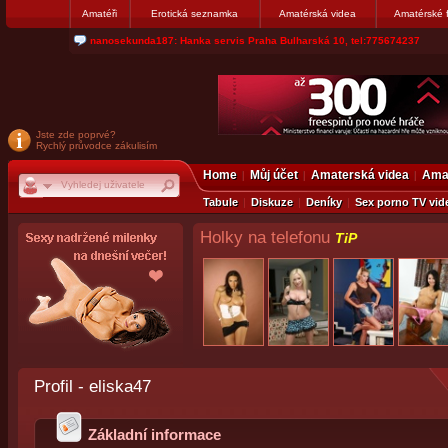
Amatéři
Erotická seznamka
Amatérská videa
Amatérské 
jjoseff: Najde se par, ktery nekdy přemýšlel o divákovi. Napiste
Jste zde poprvé?
Rychlý průvodce zákulisím
Home
Můj účet
Amaterská videa
Amat
Tabule
Diskuze
Deníky
Sex porno TV vid
Holky na telefonu
TiP
Profil - eliska47
Základní informace