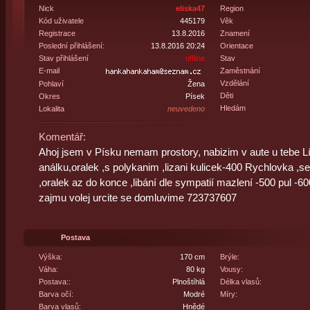
Nick
eliska47
Region
Kód uživatele
445179
Věk
Registrace
13.8.2016
Znamení
Poslední přihlášení:
13.8.2016 20:24
Orientace
Stav přihlášení
offline
Stav
E-mail
Zaměstnání
Vzdělání
Pohlaví
Žena
Děti
Okres
Písek
Hledám
Lokalita
neuvedeno
Komentář:
Ahoj jsem v Písku nemam prostory, nabizim v aute u tebe L
análku,oralek ,s polykanim ,lizani kulicek-400 Rychlovka ,s
,oralek az do konce ,libání dle sympatií mazlení -500 pul -60
zajmu volej urcite se domluvime 723737607
Postava
Výška:
170 cm
Brýle:
Váha:
80 kg
Vousy:
Postava::
Plnoštíhlá
Délka vlasů:
Barva očí:
Modré
Míry:
Barva vlasů:
Hnědé