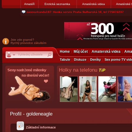
Amatéři
Erotická seznamka
Amatérská videa
Amatérské 
nanosekunda187: Hanka servis Praha Bulharská 10, tel:775674237
Jste zde poprvé?
Rychlý průvodce zákulisím
Home
Můj účet
Amaterská videa
Amat
Tabule
Diskuze
Deníky
Sex porno TV vid
Holky na telefonu
TiP
Profil - goldeneagle
Základní informace