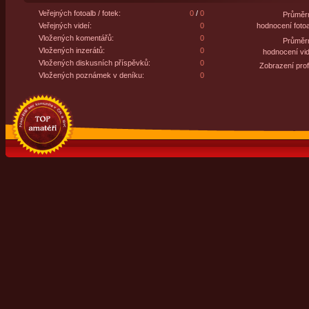
Veřejných fotoalb / fotek:
0
/
0
Průměr
Veřejných videí:
0
hodnocení fotoa
Vložených komentářů:
0
Průměr
Vložených inzerátů:
0
hodnocení vid
Vložených diskusních příspěvků:
0
Zobrazení profi
Vložených poznámek v deníku:
0