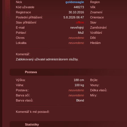
Nick
goldeneagle
Region
Kód uživatele
448273
Věk
Registrace
30.10.2016
Znamení
Poslední přihlášení:
5.8.2026 06:47
Orientace
Stav přihlášení
offline
Stav
E-mail
neveřejný
Zaměstnání
Pohlaví
Muž
Vzdělání
Okres
neuvedeno
Děti
Lokalita
neuvedeno
Hledám
Komentář:
Zablokovaný uživatel administrátorem služby.
Postava
Výška:
188 cm
Brýle:
Váha:
100 kg
Vousy:
Postava::
neuvedeno
Délka vlasů:
Barva očí:
neuvedeno
Míry:
Barva vlasů:
Blond
Komentář k mé postavě:
Statistiky