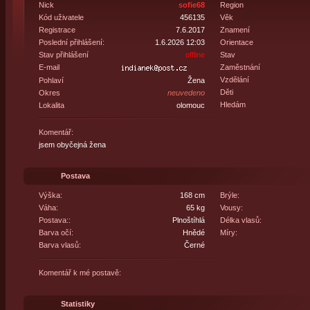
Nick
sofie68
Region
Kód uživatele
456135
Věk
Registrace
7.6.2017
Znamení
Poslední přihlášení:
1.6.2026 12:03
Orientace
Stav přihlášení
offline
Stav
E-mail
Zaměstnání
Vzdělání
Pohlaví
Žena
Děti
Okres
neuvedeno
Hledám
Lokalita
olomouc
Komentář:
jsem obyčejná žena
Postava
Výška:
168 cm
Brýle:
Váha:
65 kg
Vousy:
Postava::
Plnoštíhlá
Délka vlasů:
Barva očí:
Hnědé
Míry:
Barva vlasů:
Černé
Komentář k mé postavě:
Statistiky