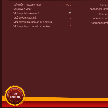
Veřejných fotoalb / fotek:
0
/
0
Průměr
Veřejných videí:
0
hodnocení fotoa
Vložených komentářů:
20
Průměr
Vložených inzerátů:
0
hodnocení vid
Vložených diskusních příspěvků:
0
Zobrazení profi
Vložených poznámek v deníku:
0