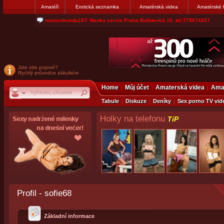
Amatéři
Erotická seznamka
Amatérská videa
Amatérské 
nanosekunda187: Hanka servis Praha Bulharská 10, tel:775674237
Jste zde poprvé?
Rychlý průvodce zákulisím
Home
Můj účet
Amaterská videa
Amat
Tabule
Diskuze
Deníky
Sex porno TV vid
Holky na telefonu
TiP
Profil - sofie68
Základní informace