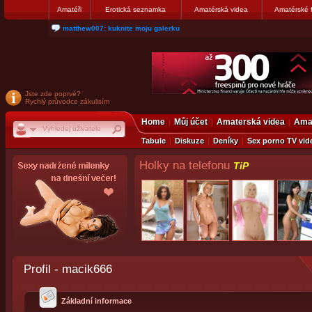
Amatéři
Erotická seznamka
Amatérská videa
Amatérské 
matthew007: kuknite moju galerku
Jste zde poprvé?
Rychlý průvodce zákulisím
Home
Můj účet
Amaterská videa
Amat
Tabule
Diskuze
Deníky
Sex porno TV vid
Holky na telefonu
TiP
Profil - macik666
Základní informace