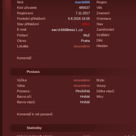
Nick
macik666
Region
Kód uživatele
485637
Věk
Registrace
7.11.2017
Znamení
Poslední přihlášení:
6.8.2026 16:05
Orientace
Stav přihlášení
offline
Stav
E-mail
Zaměstnání
Vzdělání
Pohlaví
Muž
Děti
Okres
Praha
Hledám
Lokalita
neuvedeno
Komentář:
Postava
Výška:
neuvedeno
Brýle:
Váha:
neuvedeno
Vousy:
Postava::
Plnoštíhlá
Délka vlasů:
Barva očí:
Hnědé
Míry:
Barva vlasů:
Hnědé
Komentář k mé postavě:
Statistiky