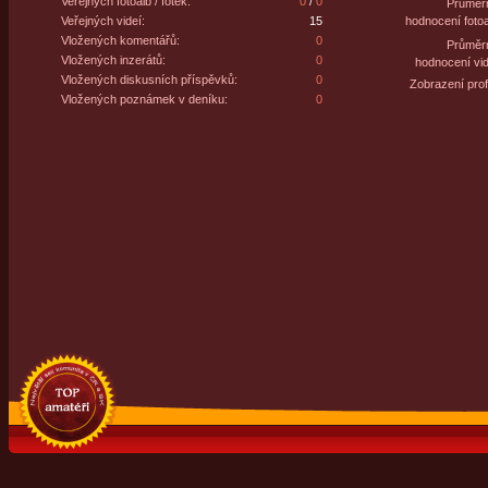
Veřejných fotoalb / fotek:
0
/
0
Průměr
Veřejných videí:
15
hodnocení fotoa
Vložených komentářů:
0
Průměr
Vložených inzerátů:
0
hodnocení vid
Vložených diskusních příspěvků:
0
Zobrazení profi
Vložených poznámek v deníku:
0