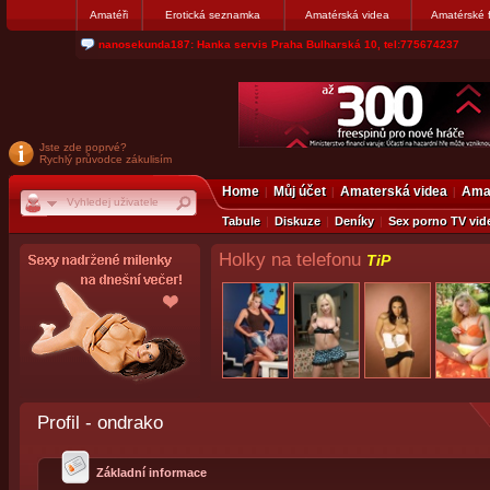
Amatéři
Erotická seznamka
Amatérská videa
Amatérské 
nanosekunda187: Hanka servis Praha Bulharská 10, tel:775674237
Jste zde poprvé?
Rychlý průvodce zákulisím
Home
Můj účet
Amaterská videa
Amat
Tabule
Diskuze
Deníky
Sex porno TV vid
Holky na telefonu
TiP
Profil - ondrako
Základní informace