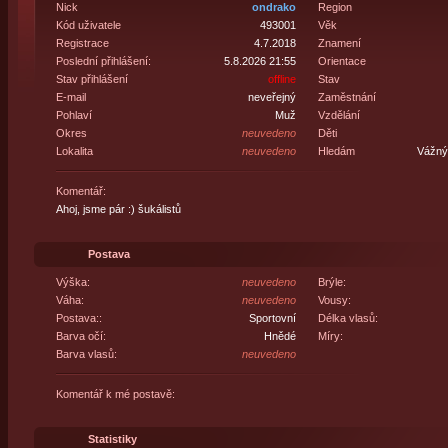
Nick
ondrako
Region
Kód uživatele
493001
Věk
Registrace
4.7.2018
Znamení
Poslední přihlášení:
5.8.2026 21:55
Orientace
Stav přihlášení
offline
Stav
E-mail
neveřejný
Zaměstnání
Pohlaví
Muž
Vzdělání
Okres
neuvedeno
Děti
Lokalita
neuvedeno
Hledám
Vážný 
Komentář:
Ahoj, jsme pár :) šukálistů
Postava
Výška:
neuvedeno
Brýle:
Váha:
neuvedeno
Vousy:
Postava::
Sportovní
Délka vlasů:
Barva očí:
Hnědé
Míry:
Barva vlasů:
neuvedeno
Komentář k mé postavě:
Statistiky