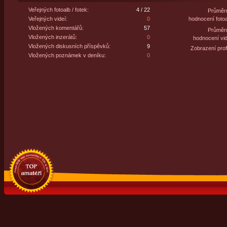
Veřejných fotoalb / fotek:
4 / 22
Průměr
Veřejných videí:
0
hodnocení fotoa
Vložených komentářů:
57
Průměr
Vložených inzerátů:
0
hodnocení vid
Vložených diskusních příspěvků:
9
Zobrazení profi
Vložených poznámek v deníku:
0