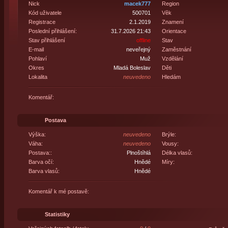
Nick
macek777
Region
Kód uživatele
500701
Věk
Registrace
2.1.2019
Znamení
Poslední přihlášení:
31.7.2026 21:43
Orientace
Stav přihlášení
offline
Stav
E-mail
neveřejný
Zaměstnání
Pohlaví
Muž
Vzdělání
Okres
Mladá Boleslav
Děti
Lokalita
neuvedeno
Hledám
Komentář:
Postava
Výška:
neuvedeno
Brýle:
Váha:
neuvedeno
Vousy:
Postava::
Plnoštíhlá
Délka vlasů:
Barva očí:
Hnědé
Míry:
Barva vlasů:
Hnědé
Komentář k mé postavě:
Statistiky