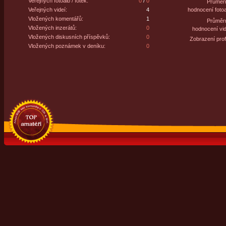
Veřejných fotoalb / fotek:
0
/
0
Průměr
Veřejných videí:
4
hodnocení fotoa
Vložených komentářů:
1
Průměr
Vložených inzerátů:
0
hodnocení vid
Vložených diskusních příspěvků:
0
Zobrazení profi
Vložených poznámek v deníku:
0