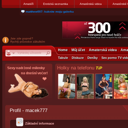
Amatéři
Erotická seznamka
Amatérská videa
Amatérské 
nanosekunda187: Hanka servis Praha Bulharská 10, tel:775674237
Jste zde poprvé?
Rychlý průvodce zákulisím
Home
Můj účet
Amaterská videa
Amat
Tabule
Diskuze
Deníky
Sex porno TV vid
Holky na telefonu
TiP
Profil - macek777
Základní informace