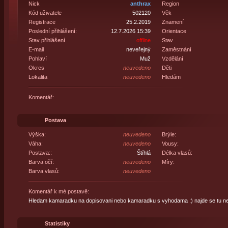
Nick
anthrax
Region
Kód uživatele
502120
Věk
Registrace
25.2.2019
Znamení
Poslední přihlášení:
12.7.2026 15:39
Orientace
Stav přihlášení
offline
Stav
E-mail
neveřejný
Zaměstnání
Pohlaví
Muž
Vzdělání
Okres
neuvedeno
Děti
Lokalita
neuvedeno
Hledám
Komentář:
Postava
Výška:
neuvedeno
Brýle:
Váha:
neuvedeno
Vousy:
Postava::
Štíhlá
Délka vlasů:
Barva očí:
neuvedeno
Míry:
Barva vlasů:
neuvedeno
Komentář k mé postavě:
Hledam kamaradku na dopisovani nebo kamaradku s vyhodama :) najde se tu nej
Statistiky