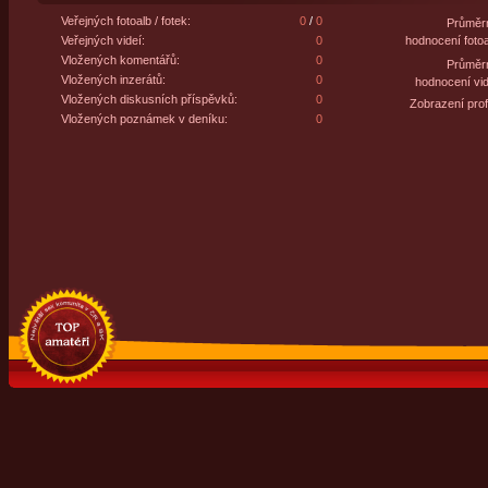
Veřejných fotoalb / fotek:
0
/
0
Průměr
Veřejných videí:
0
hodnocení fotoa
Vložených komentářů:
0
Průměr
Vložených inzerátů:
0
hodnocení vid
Vložených diskusních příspěvků:
0
Zobrazení profi
Vložených poznámek v deníku:
0