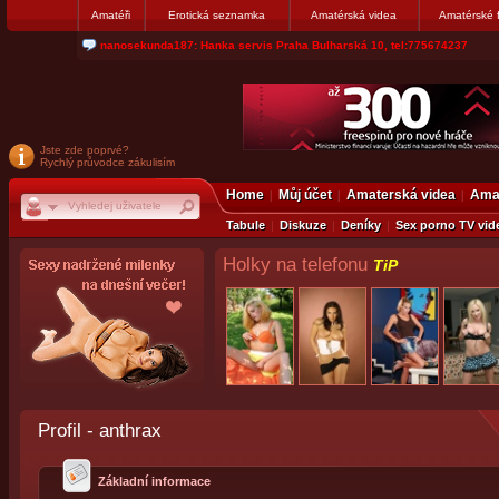
Amatéři
Erotická seznamka
Amatérská videa
Amatérské 
jjoseff: Najde se par, ktery nekdy přemýšlel o divákovi. Napiste
Jste zde poprvé?
Rychlý průvodce zákulisím
Home
Můj účet
Amaterská videa
Amat
Tabule
Diskuze
Deníky
Sex porno TV vid
Holky na telefonu
TiP
Profil - anthrax
Základní informace