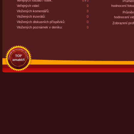
Veřejných fotoalb / fotek:
0
/
0
Průměr
Veřejných videí:
0
hodnocení fotoa
Vložených komentářů:
0
Průměr
Vložených inzerátů:
0
hodnocení vid
Vložených diskusních příspěvků:
0
Zobrazení profi
Vložených poznámek v deníku:
0