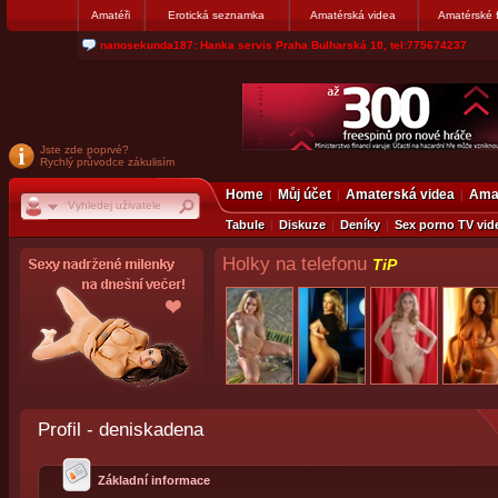
Amatéři
Erotická seznamka
Amatérská videa
Amatérské 
nanosekunda187: Hanka servis Praha Bulharská 10, tel:775674237
Jste zde poprvé?
Rychlý průvodce zákulisím
Home
Můj účet
Amaterská videa
Amat
Tabule
Diskuze
Deníky
Sex porno TV vid
Holky na telefonu
TiP
Profil - deniskadena
Základní informace