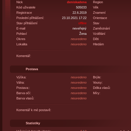
Nick
deniskadena
Region
Kód uživatele
505033
Věk
Registrace
22.6.2019
Znamení
Poslední přihlášení:
23.10.2021 17:22
Orientace
Stav přihlášení
offline
Stav
E-mail
neveřejný
Zaměstnání
Pohlaví
Žena
Vzdělání
Okres
neuvedeno
Děti
Lokalita
neuvedeno
Hledám
Komentář:
Postava
Výška:
neuvedeno
Brýle:
Váha:
neuvedeno
Vousy:
Postava::
neuvedeno
Délka vlasů:
Barva očí:
neuvedeno
Míry:
Barva vlasů:
neuvedeno
Komentář k mé postavě:
Statistiky