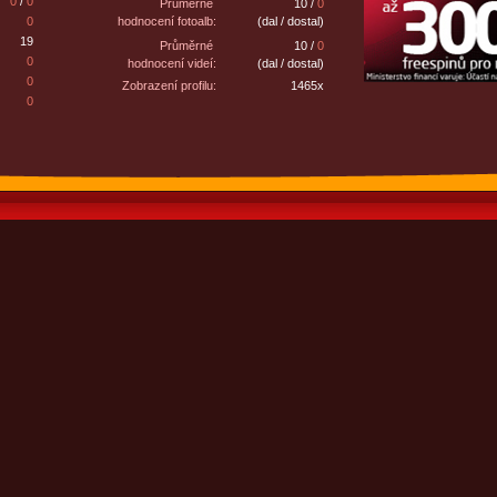
0
/
0
Průměrné
10 /
0
0
hodnocení fotoalb:
(dal / dostal)
19
Průměrné
10 /
0
0
hodnocení videí:
(dal / dostal)
0
Zobrazení profilu:
1465x
0