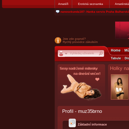
Amatéři
Erotická seznamka
Amatérská
nanosekunda187: Hanka servis Praha Bulharská
Jste zde poprvé?
Rychlý průvodce zákulisím
Home
Mů
Tabule
Di
Holky na
Profil - muz35brno
Základní informace