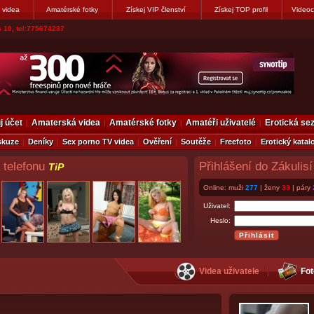
 videa
Amatérské fotky
Získej VIP členství
Získej TOP profil
Videoc
 10, tel:775674237
j účet
Amaterská videa
Amatérské fotky
Amatéři uživatelé
Erotická s
skuze
Deníky
Sex porno TV videa
Ověření
Soutěže
Freefoto
Erotický katal
 telefonu
Přihlášení do Zákulisí
TiP
Online: muži
277
| ženy
33
| páry
Uživatel:
Heslo:
Videa uživatele
Fot