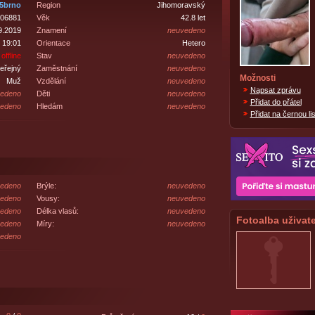
5brno
Region
Jihomoravský
06881
Věk
42.8 let
9.2019
Znamení
neuvedeno
 19:01
Orientace
Hetero
offline
Stav
neuvedeno
eřejný
Zaměstnání
neuvedeno
Možnosti
Muž
Vzdělání
neuvedeno
Napsat zprávu
edeno
Děti
neuvedeno
Přidat do přátel
edeno
Hledám
neuvedeno
Přidat na černou lis
edeno
Brýle:
neuvedeno
edeno
Vousy:
neuvedeno
edeno
Délka vlasů:
neuvedeno
Fotoalba uživate
edeno
Míry:
neuvedeno
edeno