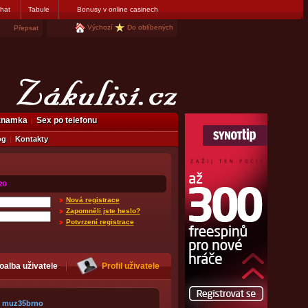
hat
Tabule
Bonusy v online casinech
Výchozí
Do oblíbených
Přepsat
eznamka
Sex po telefonu
og
Kontakty
20
Nová registrace
Zapomněli jste heslo?
Potvrzení registrace
oalba uživatele
Profil uživatele
muz35brno