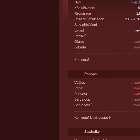
Nick
muz3
Kód uživatele
5
Registrace
1.
Poslední přihlášení:
23.5.2026
Stav přihlášení
E-mail
nev
Pohlaví
Okres
neuv
Lokalita
neuv
Komentář:
Postava
Výška:
neuv
Váha:
neuv
Postava::
neuv
Barva očí:
neuv
Barva vlasů:
neuv
Komentář k mé postavě:
Statistiky