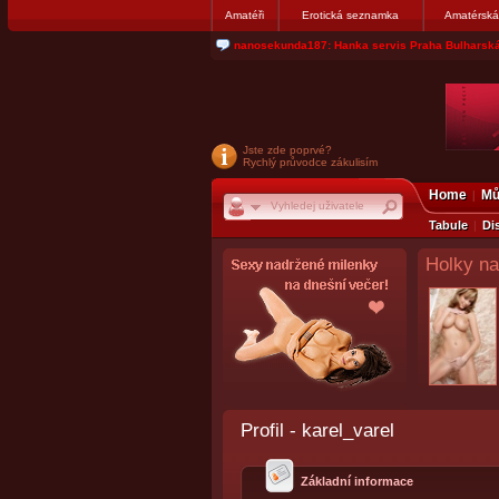
Amatéři
Erotická seznamka
Amatérská
nanosekunda187: Hanka servis Praha Bulharská
Jste zde poprvé?
Rychlý průvodce zákulisím
Home
Mů
Tabule
Di
Holky na
Profil - karel_varel
Základní informace