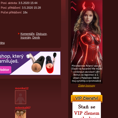
Posl. aktivita:
3.5.2020 15:44
Posl. přihlášení:
3.5.2020 15:28
Počet přihlášení:
18x
Komentáře
,
Diskuze
,
Inzeráty
,
Deník
tinu
Získej bonusy
monika12
milenka007