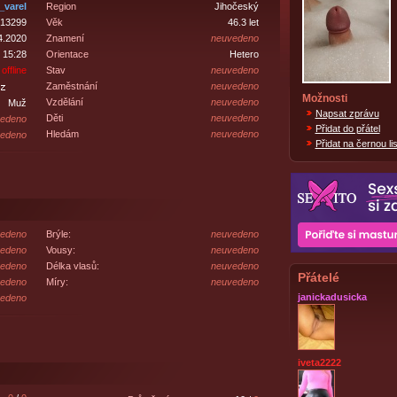
_varel
Region
Jihočeský
13299
Věk
46.3 let
4.2020
Znamení
neuvedeno
 15:28
Orientace
Hetero
offline
Stav
neuvedeno
Zaměstnání
neuvedeno
Možnosti
Vzdělání
neuvedeno
Muž
Napsat zprávu
Děti
neuvedeno
edeno
Přidat do přátel
Hledám
neuvedeno
edeno
Přidat na černou lis
edeno
Brýle:
neuvedeno
edeno
Vousy:
neuvedeno
edeno
Délka vlasů:
neuvedeno
Přátelé
edeno
Míry:
neuvedeno
janickadusicka
edeno
iveta2222