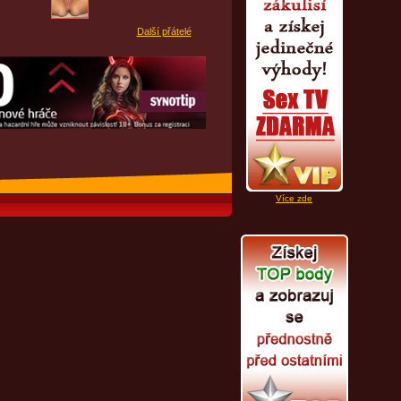
Další přátelé
Více zde