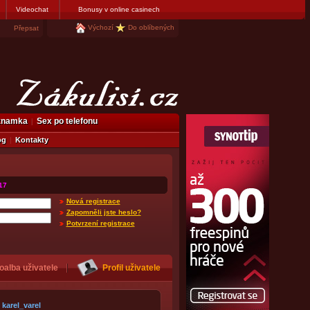
Videochat
Bonusy v online casinech
Výchozí
Do oblíbených
Přepsat
eznamka
Sex po telefonu
og
Kontakty
17
Nová registrace
Zapomněli jste heslo?
Potvrzení registrace
oalba uživatele
Profil uživatele
karel_varel