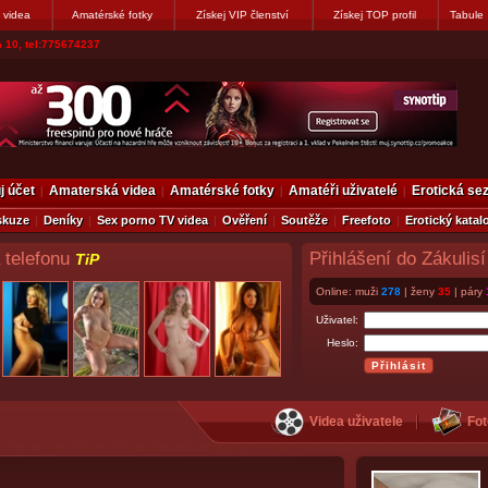
 videa
Amatérské fotky
Získej VIP členství
Získej TOP profil
Tabule
 10, tel:775674237
j účet
Amaterská videa
Amatérské fotky
Amatéři uživatelé
Erotická s
skuze
Deníky
Sex porno TV videa
Ověření
Soutěže
Freefoto
Erotický katal
 telefonu
Přihlášení do Zákulisí
TiP
Online: muži
278
| ženy
35
| páry
Uživatel:
Heslo:
Videa uživatele
Fot