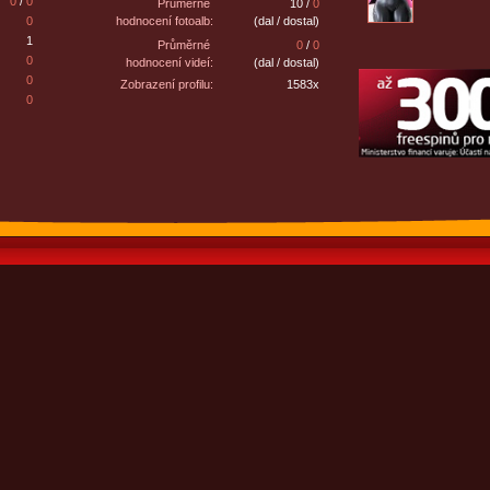
0
/
0
Průměrné
10 /
0
0
hodnocení fotoalb:
(dal / dostal)
1
Průměrné
0
/
0
0
hodnocení videí:
(dal / dostal)
0
Zobrazení profilu:
1583x
0