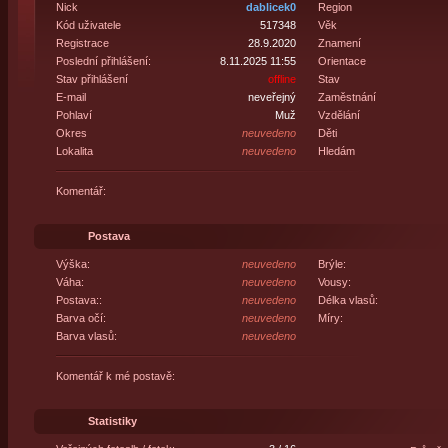
Nick
dablicek0
Region
Kód uživatele
517348
Věk
Registrace
28.9.2020
Znamení
Poslední přihlášení:
8.11.2025 11:55
Orientace
Stav přihlášení
offline
Stav
E-mail
neveřejný
Zaměstnání
Pohlaví
Muž
Vzdělání
Okres
neuvedeno
Děti
Lokalita
neuvedeno
Hledám
Komentář:
Postava
Výška:
neuvedeno
Brýle:
Váha:
neuvedeno
Vousy:
Postava::
neuvedeno
Délka vlasů:
Barva očí:
neuvedeno
Míry:
Barva vlasů:
neuvedeno
Komentář k mé postavě:
Statistiky