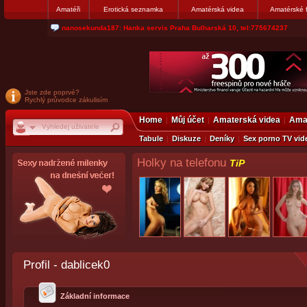
Amatéři
Erotická seznamka
Amatérská videa
Amatérské 
nanosekunda187: Hanka servis Praha Bulharská 10, tel:775674237
Jste zde poprvé?
Rychlý průvodce zákulisím
Home
Můj účet
Amaterská videa
Amat
Tabule
Diskuze
Deníky
Sex porno TV vid
Holky na telefonu
TiP
Profil - dablicek0
Základní informace