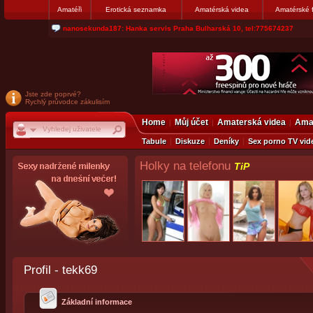
Amatéři
Erotická seznamka
Amatérská videa
Amatérské 
nanosekunda187: Hanka servis Praha Bulharská 10, tel:775674237
Jste zde poprvé?
Rychlý průvodce zákulisím
Home
Můj účet
Amaterská videa
Amat
Tabule
Diskuze
Deníky
Sex porno TV vid
Holky na telefonu
TiP
Profil - tekk69
Základní informace