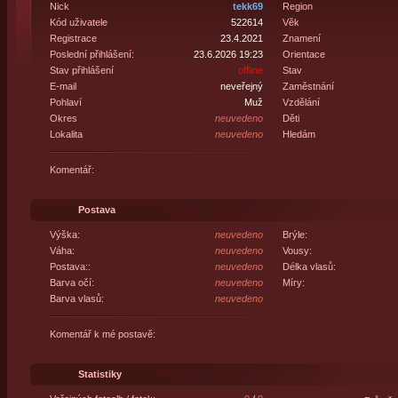
Nick
tekk69
Region
Kód uživatele
522614
Věk
Registrace
23.4.2021
Znamení
Poslední přihlášení:
23.6.2026 19:23
Orientace
Stav přihlášení
offline
Stav
E-mail
neveřejný
Zaměstnání
Pohlaví
Muž
Vzdělání
Okres
neuvedeno
Děti
Lokalita
neuvedeno
Hledám
Komentář:
Postava
Výška:
neuvedeno
Brýle:
Váha:
neuvedeno
Vousy:
Postava::
neuvedeno
Délka vlasů:
Barva očí:
neuvedeno
Míry:
Barva vlasů:
neuvedeno
Komentář k mé postavě:
Statistiky