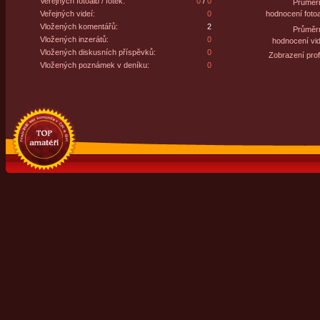
Veřejných fotoalb / fotek:
0
/
0
Průměr
Veřejných videí:
0
hodnocení fotoa
Vložených komentářů:
2
Průměr
Vložených inzerátů:
0
hodnocení vid
Vložených diskusních příspěvků:
0
Zobrazení profi
Vložených poznámek v deníku:
0