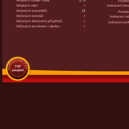
Veřejných fotoalb / fotek:
1 / 5
Průměr
Veřejných videí:
0
hodnocení fotoa
Vložených komentářů:
13
Průměr
Vložených inzerátů:
0
hodnocení vid
Vložených diskusních příspěvků:
0
Zobrazení profi
Vložených poznámek v deníku:
0