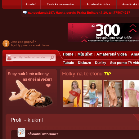
Amatéři
Erotická seznamka
Amatérská videa
Amatérské 
nanosekunda187: Hanka servis Praha Bulharská 10, tel:775674237
Jste zde poprvé?
Rychlý průvodce zákulisím
Home
Můj účet
Amaterská videa
Amat
Tabule
Diskuze
Deníky
Sex porno TV vid
Holky na telefonu
TiP
Profil - klukml
Základní informace