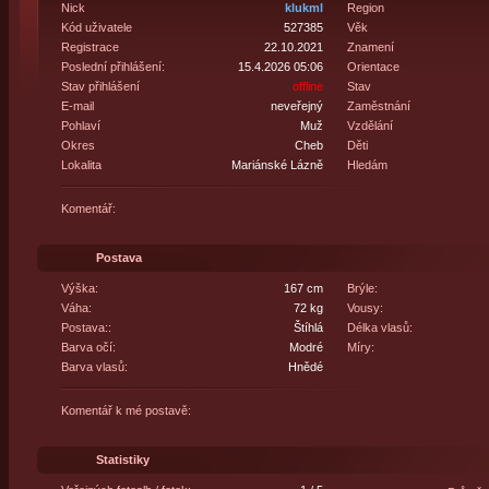
Nick
klukml
Region
Kód uživatele
527385
Věk
Registrace
22.10.2021
Znamení
Poslední přihlášení:
15.4.2026 05:06
Orientace
Stav přihlášení
offline
Stav
E-mail
neveřejný
Zaměstnání
Pohlaví
Muž
Vzdělání
Okres
Cheb
Děti
Lokalita
Mariánské Lázně
Hledám
Komentář:
Postava
Výška:
167 cm
Brýle:
Váha:
72 kg
Vousy:
Postava::
Štíhlá
Délka vlasů:
Barva očí:
Modré
Míry:
Barva vlasů:
Hnědé
Komentář k mé postavě:
Statistiky