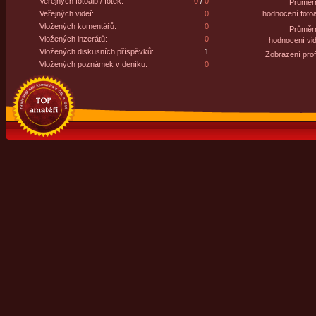
Veřejných fotoalb / fotek:
0
/
0
Průměr
Veřejných videí:
0
hodnocení fotoa
Vložených komentářů:
0
Průměr
Vložených inzerátů:
0
hodnocení vid
Vložených diskusních příspěvků:
1
Zobrazení profi
Vložených poznámek v deníku:
0