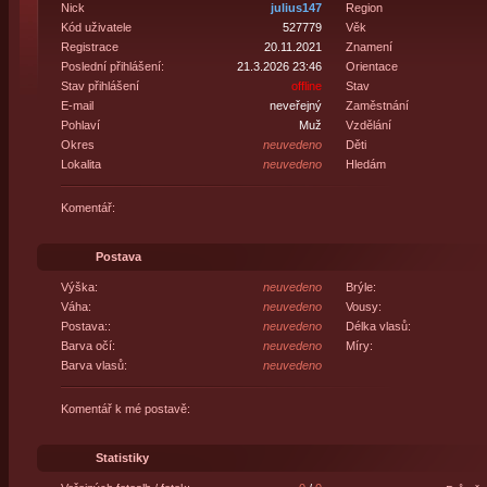
Nick
julius147
Region
Kód uživatele
527779
Věk
Registrace
20.11.2021
Znamení
Poslední přihlášení:
21.3.2026 23:46
Orientace
Stav přihlášení
offline
Stav
E-mail
neveřejný
Zaměstnání
Pohlaví
Muž
Vzdělání
Okres
neuvedeno
Děti
Lokalita
neuvedeno
Hledám
Komentář:
Postava
Výška:
neuvedeno
Brýle:
Váha:
neuvedeno
Vousy:
Postava::
neuvedeno
Délka vlasů:
Barva očí:
neuvedeno
Míry:
Barva vlasů:
neuvedeno
Komentář k mé postavě:
Statistiky