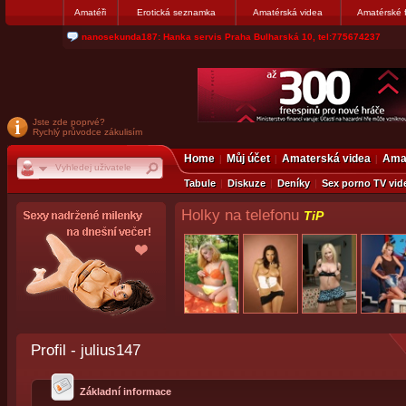
Amatéři
Erotická seznamka
Amatérská videa
Amatérské 
nanosekunda187: Hanka servis Praha Bulharská 10, tel:775674237
Jste zde poprvé?
Rychlý průvodce zákulisím
Home
Můj účet
Amaterská videa
Amat
Tabule
Diskuze
Deníky
Sex porno TV vid
Holky na telefonu
TiP
Profil - julius147
Základní informace