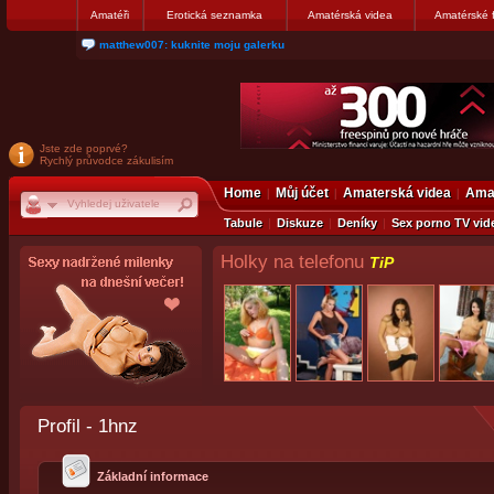
Amatéři
Erotická seznamka
Amatérská videa
Amatérské 
matthew007: kuknite moju galerku
Jste zde poprvé?
Rychlý průvodce zákulisím
Home
Můj účet
Amaterská videa
Amat
Tabule
Diskuze
Deníky
Sex porno TV vid
Holky na telefonu
TiP
Profil - 1hnz
Základní informace