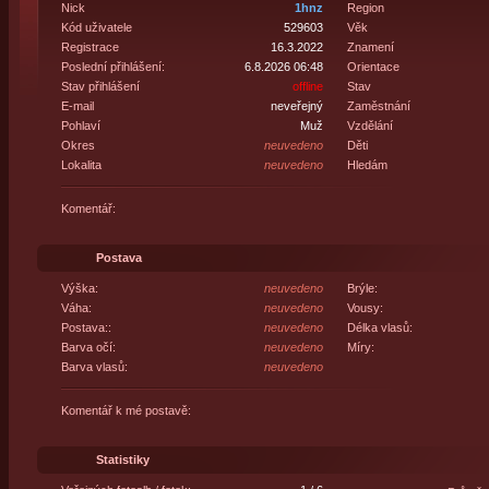
Nick
1hnz
Region
Kód uživatele
529603
Věk
Registrace
16.3.2022
Znamení
Poslední přihlášení:
6.8.2026 06:48
Orientace
Stav přihlášení
offline
Stav
E-mail
neveřejný
Zaměstnání
Pohlaví
Muž
Vzdělání
Okres
neuvedeno
Děti
Lokalita
neuvedeno
Hledám
Komentář:
Postava
Výška:
neuvedeno
Brýle:
Váha:
neuvedeno
Vousy:
Postava::
neuvedeno
Délka vlasů:
Barva očí:
neuvedeno
Míry:
Barva vlasů:
neuvedeno
Komentář k mé postavě:
Statistiky