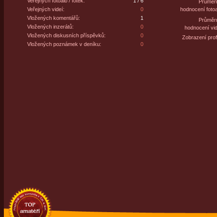
Veřejných fotoalb / fotek:
1 / 6
Průměr
Veřejných videí:
0
hodnocení fotoa
Vložených komentářů:
1
Průměr
Vložených inzerátů:
0
hodnocení vid
Vložených diskusních příspěvků:
0
Zobrazení profi
Vložených poznámek v deníku:
0