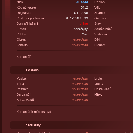
Nick
duso44
Region
Kód uživatele
5412
Věk
Registrace
6.11.2006
Znamení
Poslední přihlášení:
31.7.2026 18:33
Orientace
Stav přihlášení
offline
Stav
E-mail
neveřejný
Zaměstnání
Pohlaví
Muž
Vzdělání
Okres
neuvedeno
Děti
Lokalita
neuvedeno
Hledám
Komentář:
Postava
Výška:
neuvedeno
Brýle:
Váha:
neuvedeno
Vousy:
Postava::
neuvedeno
Délka vlasů:
Barva očí:
neuvedeno
Míry:
Barva vlasů:
neuvedeno
Komentář k mé postavě:
Statistiky