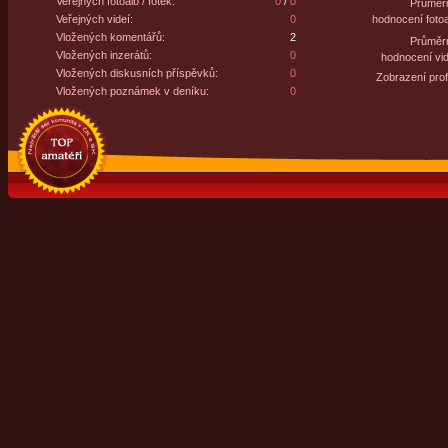
Veřejných fotoalb / fotek:
0
/
0
Průměr
Veřejných videí:
0
hodnocení fotoa
Vložených komentářů:
2
Průměr
Vložených inzerátů:
0
hodnocení vid
Vložených diskusních příspěvků:
0
Zobrazení profi
Vložených poznámek v deníku:
0