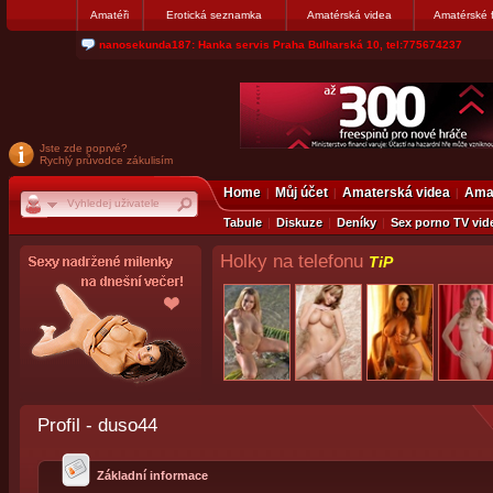
Amatéři
Erotická seznamka
Amatérská videa
Amatérské 
nanosekunda187: Hanka servis Praha Bulharská 10, tel:775674237
Jste zde poprvé?
Rychlý průvodce zákulisím
Home
Můj účet
Amaterská videa
Amat
Tabule
Diskuze
Deníky
Sex porno TV vid
Holky na telefonu
TiP
Profil - duso44
Základní informace