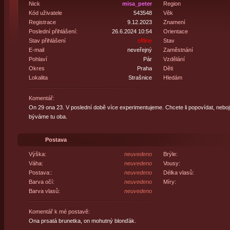
Nick
misa_peter
Region
Kód uživatele
543548
Věk
Registrace
9.12.2023
Znamení
Poslední přihlášení:
26.6.2024 10:54
Orientace
Stav přihlášení
offline
Stav
E-mail
neveřejný
Zaměstnání
Pohlaví
Pár
Vzdělání
Okres
Praha
Děti
Lokalita
Strašnice
Hledám
Komentář:
On 29 ona 23. V poslední době více experimentujeme. Chcete li popovídat, neboj
býváme tu oba.
Postava
Výška:
neuvedeno
Brýle:
Váha:
neuvedeno
Vousy:
Postava::
neuvedeno
Délka vlasů:
Barva očí:
neuvedeno
Míry:
Barva vlasů:
neuvedeno
Komentář k mé postavě:
Ona prsatá brunetka, on mohutný blonďák.