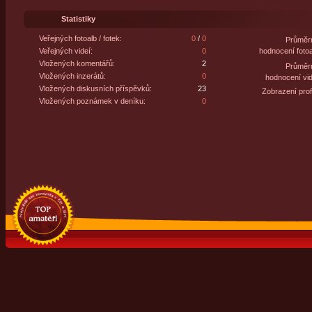
Statistiky
Veřejných fotoalb / fotek:
0
/
0
Průměr
Veřejných videí:
0
hodnocení fotoa
Vložených komentářů:
2
Průměr
Vložených inzerátů:
0
hodnocení vid
Vložených diskusních příspěvků:
23
Zobrazení profi
Vložených poznámek v deníku:
0