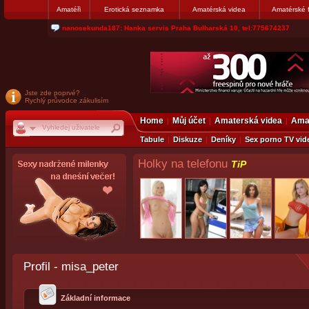
Amatéři
Erotická seznamka
Amatérská videa
Amatérské 
nanosekunda187: Hanka servis Praha Bulharská 10, tel:775674237
Jste zde poprvé?
Rychlý průvodce zákulisím
Home
Můj účet
Amaterská videa
Amat
Tabule
Diskuze
Deníky
Sex porno TV vid
Holky na telefonu
TiP
Profil - misa_peter
Základní informace