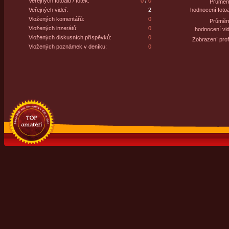
Veřejných fotoalb / fotek:
0
/
0
Průměr
Veřejných videí:
2
hodnocení fotoa
Vložených komentářů:
0
Průměr
Vložených inzerátů:
0
hodnocení vid
Vložených diskusních příspěvků:
0
Zobrazení profi
Vložených poznámek v deníku:
0