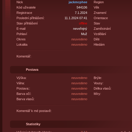
Nick
jackmcphee
Region
Kód uživatele
544106
Věk
Registrace
7.1.2024
Znamení
Poslední přihlášení:
11.1.2024 07:41
Orientace
Stav přihlášení
offline
Stav
E-mail
neveřejný
Zaměstnání
Pohlaví
Muž
Vzdělání
Okres
neuvedeno
Děti
Lokalita
neuvedeno
Hledám
Komentář:
Postava
Výška:
neuvedeno
Brýle:
Váha:
neuvedeno
Vousy:
Postava::
neuvedeno
Délka vlasů:
Barva očí:
neuvedeno
Míry:
Barva vlasů:
neuvedeno
Komentář k mé postavě:
Statistiky