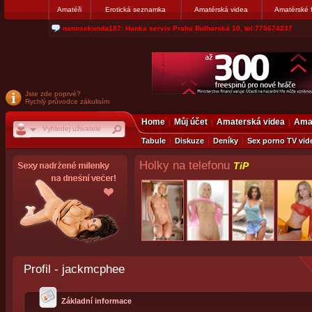
Amatéři
Erotická seznamka
Amatérská videa
Amatérské 
nanosekunda187: Hanka servis Praha Bulharská 10, tel:775674237
Jste zde poprvé?
Rychlý průvodce zákulisím
Home
Můj účet
Amaterská videa
Amat
Tabule
Diskuze
Deníky
Sex porno TV vid
Holky na telefonu
TiP
Profil - jackmcphee
Základní informace