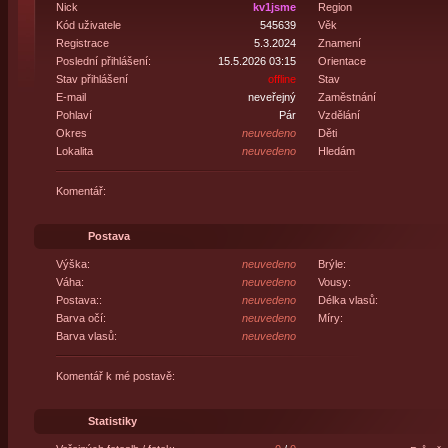
Nick
kv1jsme
Region
Kód uživatele
545639
Věk
Registrace
5.3.2024
Znamení
Poslední přihlášení:
15.5.2026 03:15
Orientace
Stav přihlášení
offline
Stav
E-mail
neveřejný
Zaměstnání
Pohlaví
Pár
Vzdělání
Okres
neuvedeno
Děti
Lokalita
neuvedeno
Hledám
Komentář:
Postava
Výška:
neuvedeno
Brýle:
Váha:
neuvedeno
Vousy:
Postava::
neuvedeno
Délka vlasů:
Barva očí:
neuvedeno
Míry:
Barva vlasů:
neuvedeno
Komentář k mé postavě:
Statistiky