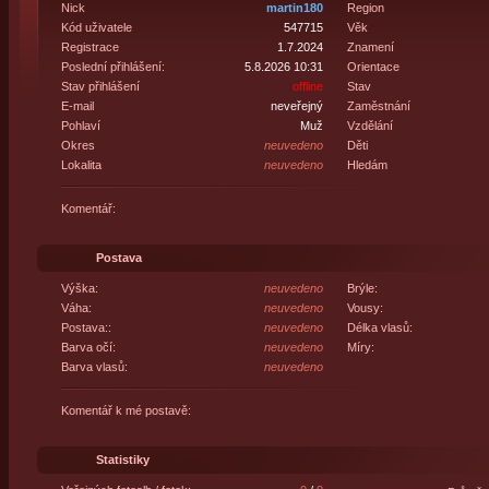
Nick
martin180
Region
Kód uživatele
547715
Věk
Registrace
1.7.2024
Znamení
Poslední přihlášení:
5.8.2026 10:31
Orientace
Stav přihlášení
offline
Stav
E-mail
neveřejný
Zaměstnání
Pohlaví
Muž
Vzdělání
Okres
neuvedeno
Děti
Lokalita
neuvedeno
Hledám
Komentář:
Postava
Výška:
neuvedeno
Brýle:
Váha:
neuvedeno
Vousy:
Postava::
neuvedeno
Délka vlasů:
Barva očí:
neuvedeno
Míry:
Barva vlasů:
neuvedeno
Komentář k mé postavě:
Statistiky