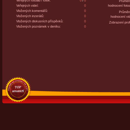
Veřejných fotoalb / fotek:
0
/
0
Průměr
Veřejných videí:
0
hodnocení fotoa
Vložených komentářů:
0
Průměr
Vložených inzerátů:
0
hodnocení vid
Vložených diskusních příspěvků:
0
Zobrazení profi
Vložených poznámek v deníku:
0