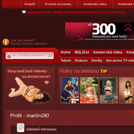
Amatéři
Erotická seznamka
Amatérská videa
Amatérské 
nanosekunda187: Hanka servis Praha Bulharská 10, tel:775674237
Jste zde poprvé?
Rychlý průvodce zákulisím
Home
Můj účet
Amaterská videa
Amat
Tabule
Diskuze
Deníky
Sex porno TV vid
Holky na telefonu
TiP
Profil - martin180
Základní informace