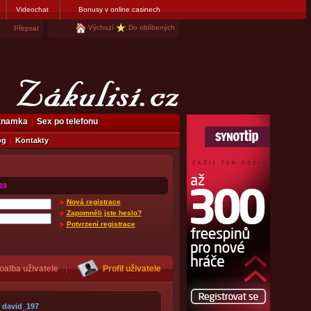
Videochat
Bonusy v online casinech
Výchozí
Do oblíbených
Přepsat
eznamka
Sex po telefonu
og
Kontakty
23
Nová registrace
Zapomněli jste heslo?
Potvrzení registrace
oalba uživatele
Profil uživatele
david_197