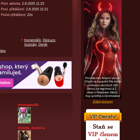
Posl. aktivita:
2.8.2025 11:23
Posl. přihlášení:
2.8.2025 11:21
Počet přihlášení:
22x
Komentáře
,
Diskuze
,
Inzeráty
,
Deník
tinu
Získej bonusy
vdanajana40
lenicka_dusick a