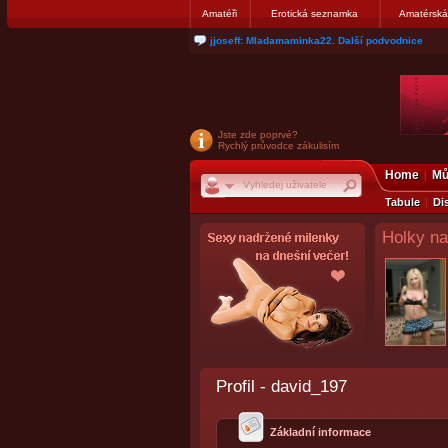
Amatéři
Erotická seznamka
Amatérská
jjoseff: Mladamaminka22. Další podvodnice
Jste zde poprvé?
Rychlý průvodce zákulisím
Home
Mů
Tabule
Di
Holky na
Profil - david_197
Základní informace