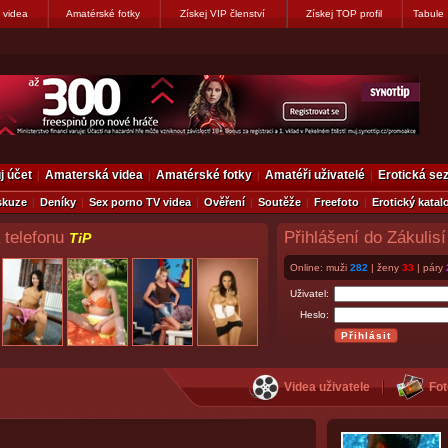
 videa
Amatérské fotky
Získej VIP členství
Získej TOP profil
Tabule
j účet
Amaterská videa
Amatérské fotky
Amatéři uživatelé
Erotická s
skuze
Deníky
Sex porno TV videa
Ověření
Soutěže
Freefoto
Erotický katal
 telefonu
Přihlášení do Zákulisí
TiP
Online: muži
282
| ženy
33
| páry
Uživatel:
Heslo:
Videa uživatele
Fot