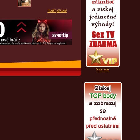
Další přátelé
Více zde