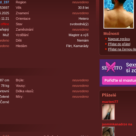
id_197
Region
neuvedeno
53697
Věk
30.8 let
6.2025
Znamení
neuvedeno
 11:21
Orientace
Hetero
offline
Stav
svobodná(ý)
eřejný
Zaměstnání
neuvedeno
Možnosti
Muž
Vzdělání
Magistr a výš
Napsat zprávu
edeno
Děti
Nemám
Přidat do přátel
edeno
Hledám
Flirt, Kamarády
Přidat na černou lis
87 cm
Brýle:
neuvedeno
78 kg
Vousy:
neuvedeno
rtovní
Délka vlasů:
neuvedeno
Přátelé
Zelené
Míry:
neuvedeno
mazleni77
Černé
jasminkanadrze na