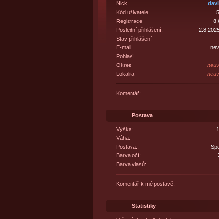
Nick
dav
Kód uživatele
5
Registrace
8.
Poslední přihlášení:
2.8.2025
Stav přihlášení
E-mail
nev
Pohlaví
Okres
neuv
Lokalita
neuv
Komentář:
Postava
Výška:
1
Váha:
Postava::
Spo
Barva očí:
Barva vlasů:
Komentář k mé postavě:
Statistiky