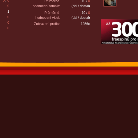
0
/
0
Průměrné
10 /
0
0
hodnocení fotoalb:
(dal / dostal)
1
Průměrné
10 /
0
0
hodnocení videí:
(dal / dostal)
0
Zobrazení profilu:
1256x
0