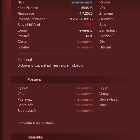
Nick
gabishemalle
Region
Kód uživatele
554598
Věk
Registrace
4.7.2025
Znamení
Poslední přihlášení:
19.2.2026 09:33
Orientace
Stav přihlášení
offline
Stav
E-mail
neveřejný
Zaměstnání
Pohlaví
Muž
Vzdělání
Okres
neuvedeno
Děti
Lokalita
neuvedeno
Hledám
Komentář:
Blokovaný uživatel administrátorem služby.
Postava
Výška:
neuvedeno
Brýle:
Váha:
neuvedeno
Vousy:
Postava::
neuvedeno
Délka vlasů:
Barva očí:
neuvedeno
Míry:
Barva vlasů:
neuvedeno
Komentář k mé postavě:
Statistiky