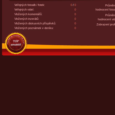
Veřejných fotoalb / fotek:
0
/
0
Průměr
Veřejných videí:
0
hodnocení fotoa
Vložených komentářů:
0
Průměr
Vložených inzerátů:
0
hodnocení vid
Vložených diskusních příspěvků:
0
Zobrazení profi
Vložených poznámek v deníku:
0