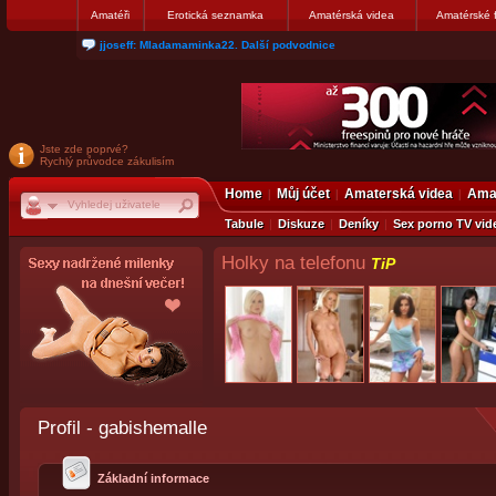
Amatéři
Erotická seznamka
Amatérská videa
Amatérské 
jjoseff: Mladamaminka22. Další podvodnice
Jste zde poprvé?
Rychlý průvodce zákulisím
Home
Můj účet
Amaterská videa
Amat
Tabule
Diskuze
Deníky
Sex porno TV vid
Holky na telefonu
TiP
Profil - gabishemalle
Základní informace