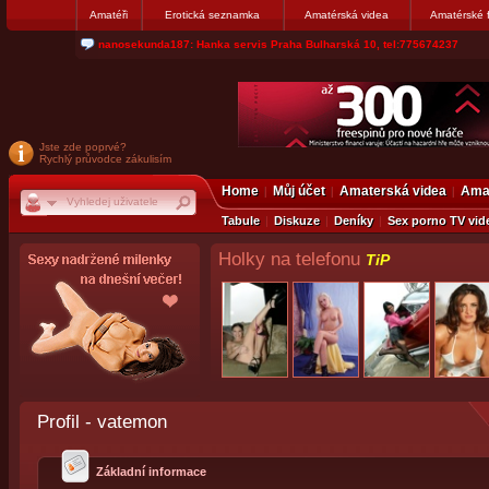
Amatéři
Erotická seznamka
Amatérská videa
Amatérské 
jjoseff: Najde se par, ktery nekdy přemýšlel o divákovi. Napiste
Jste zde poprvé?
Rychlý průvodce zákulisím
Home
Můj účet
Amaterská videa
Amat
Tabule
Diskuze
Deníky
Sex porno TV vid
Holky na telefonu
TiP
Profil - vatemon
Základní informace