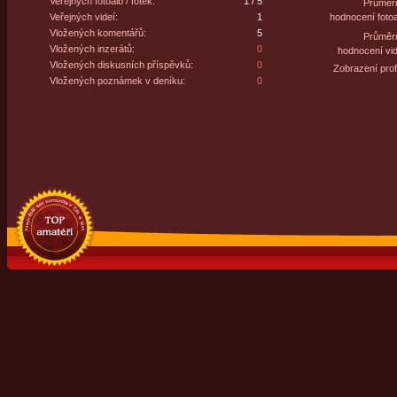
Veřejných fotoalb / fotek:
1 / 5
Průměr
Veřejných videí:
1
hodnocení fotoa
Vložených komentářů:
5
Průměr
Vložených inzerátů:
0
hodnocení vid
Vložených diskusních příspěvků:
0
Zobrazení profi
Vložených poznámek v deníku:
0