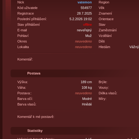
Nick
vatemon
Region
Kód uživatele
554977
Věk
Registrace
28.7.2025
Znamení
Poslední přihlášení:
5.2.2026 19:02
Orientace
Stav přihlášení
offline
Stav
E-mail
neveřejný
Zaměstnání
Pohlaví
Muž
Vzdělání
Okres
neuvedeno
Děti
Lokalita
neuvedeno
Hledám
Vážný 
Komentář:
Postava
Výška:
189 cm
Brýle:
Váha:
108 kg
Vousy:
Postava::
neuvedeno
Délka vlasů:
Barva očí:
Modré
Míry:
Barva vlasů:
Hnědé
Komentář k mé postavě:
Statistiky