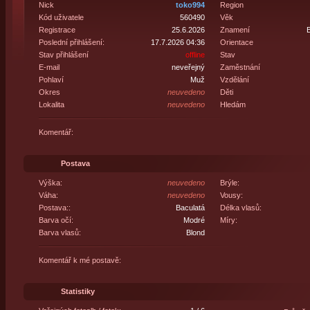
Nick
toko994
Region
Kód uživatele
560490
Věk
Registrace
25.6.2026
Znamení
B
Poslední přihlášení:
17.7.2026 04:36
Orientace
Stav přihlášení
offline
Stav
E-mail
neveřejný
Zaměstnání
Pohlaví
Muž
Vzdělání
Okres
neuvedeno
Děti
Lokalita
neuvedeno
Hledám
Komentář:
Postava
Výška:
neuvedeno
Brýle:
Váha:
neuvedeno
Vousy:
Postava::
Baculatá
Délka vlasů:
Barva očí:
Modré
Míry:
Barva vlasů:
Blond
Komentář k mé postavě:
Statistiky