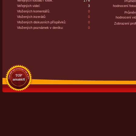
Veřejných fotoalb / fotek:
1 / 6
Průměr
Veřejných videí:
3
hodnocení fotoa
Vložených komentářů:
0
Průměr
Vložených inzerátů:
0
hodnocení vid
Vložených diskusních příspěvků:
0
Zobrazení profi
Vložených poznámek v deníku:
0