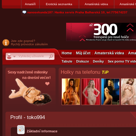
Amatéři
Erotická seznamka
Amatérská videa
Amatérské 
nanosekunda187: Hanka servis Praha Bulharská 10, tel:775674237
Jste zde poprvé?
Rychlý průvodce zákulisím
Home
Můj účet
Amaterská videa
Amat
Tabule
Diskuze
Deníky
Sex porno TV vid
Holky na telefonu
TiP
Profil - toko994
Základní informace