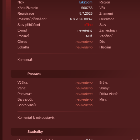
Nick
luk25cm
Region
Kód uživatele
560756
Věk
Registrace
8.7.2026
Znamení
Poslední přihlášení:
6.8.2026 00:47
Orientace
Stav přihlášení
offline
Stav
E-mail
neveřejný
Zaměstnání
Pohlaví
Muž
Vzdělání
Okres
neuvedeno
Děti
Lokalita
neuvedeno
Hledám
Komentář:
Postava
Výška:
neuvedeno
Brýle:
Váha:
neuvedeno
Vousy:
Postava::
neuvedeno
Délka vlasů:
Barva očí:
neuvedeno
Míry:
Barva vlasů:
neuvedeno
Komentář k mé postavě:
Statistiky