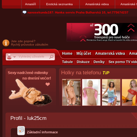
Amatéři
Erotická seznamka
Amatérská videa
Amatérské 
nanosekunda187: Hanka servis Praha Bulharská 10, tel:775674237
Jste zde poprvé?
Rychlý průvodce zákulisím
Home
Můj účet
Amaterská videa
Amat
Tabule
Diskuze
Deníky
Sex porno TV vid
Holky na telefonu
TiP
Profil - luk25cm
Základní informace