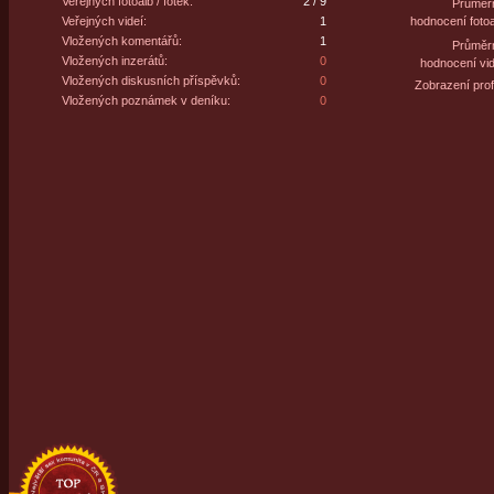
Veřejných fotoalb / fotek:
2 / 9
Průměr
Veřejných videí:
1
hodnocení fotoa
Vložených komentářů:
1
Průměr
Vložených inzerátů:
0
hodnocení vid
Vložených diskusních příspěvků:
0
Zobrazení profi
Vložených poznámek v deníku:
0