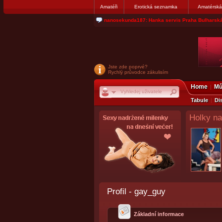
Amatéři
Erotická seznamka
Amatérská
nanosekunda187: Hanka servis Praha Bulharská
Jste zde poprvé?
Rychlý průvodce zákulisím
Home
Mů
Tabule
Di
Holky na
Profil - gay_guy
Základní informace