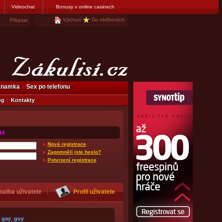
Videochat
Bonusy v online casinech
Výchozí
Do oblíbených
Přepsat
eznamka
Sex po telefonu
og
Kontakty
16
Nová registrace
Zapomněli jste heslo?
Potvrzení registrace
oalba uživatele
Profil uživatele
gay_guy