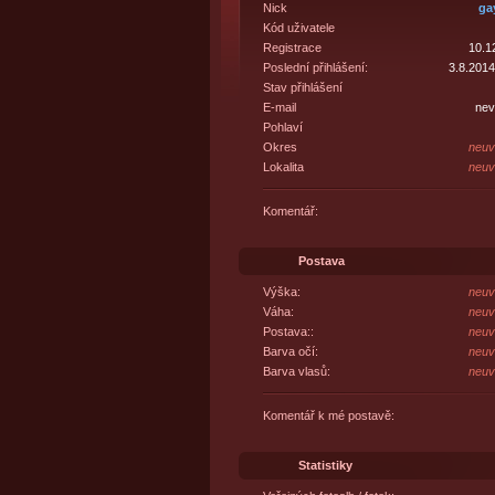
Nick
ga
Kód uživatele
Registrace
10.1
Poslední přihlášení:
3.8.2014
Stav přihlášení
E-mail
nev
Pohlaví
Okres
neuv
Lokalita
neuv
Komentář:
Postava
Výška:
neuv
Váha:
neuv
Postava::
neuv
Barva očí:
neuv
Barva vlasů:
neuv
Komentář k mé postavě:
Statistiky