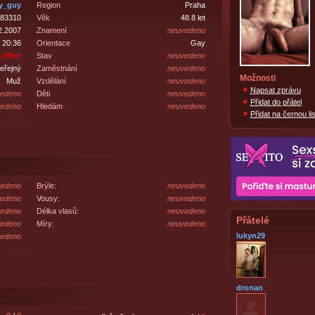
y_guy
Region
Praha
83310
Věk
48.8 let
2.2007
Znamení
neuvedeno
 20:36
Orientace
Gay
offline
Stav
neuvedeno
eřejný
Zaměstnání
neuvedeno
Možnosti
Muž
Vzdělání
neuvedeno
Napsat zprávu
edeno
Děti
neuvedeno
Přidat do přátel
edeno
Hledám
neuvedeno
Přidat na černou lis
edeno
Brýle:
neuvedeno
edeno
Vousy:
neuvedeno
edeno
Délka vlasů:
neuvedeno
Přátelé
edeno
Míry:
neuvedeno
lukyn29
edeno
dronan