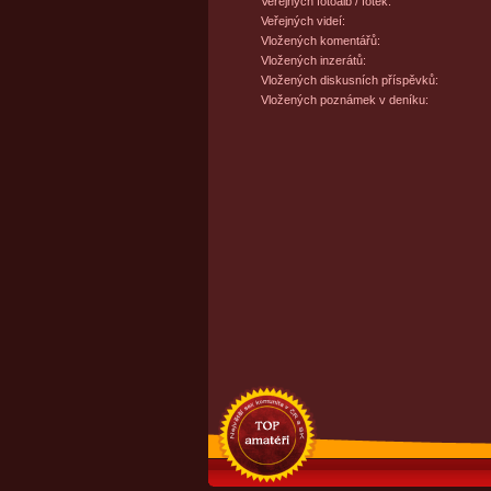
Veřejných fotoalb / fotek:
Veřejných videí:
Vložených komentářů:
Vložených inzerátů:
Vložených diskusních příspěvků:
Vložených poznámek v deníku: