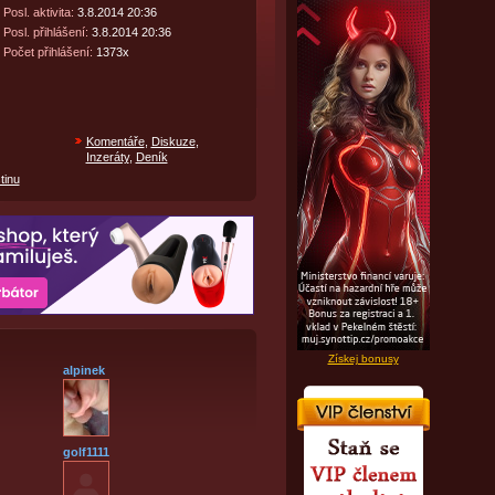
Posl. aktivita:
3.8.2014 20:36
Posl. přihlášení:
3.8.2014 20:36
Počet přihlášení:
1373x
Komentáře
,
Diskuze
,
Inzeráty
,
Deník
tinu
Získej bonusy
alpinek
golf1111