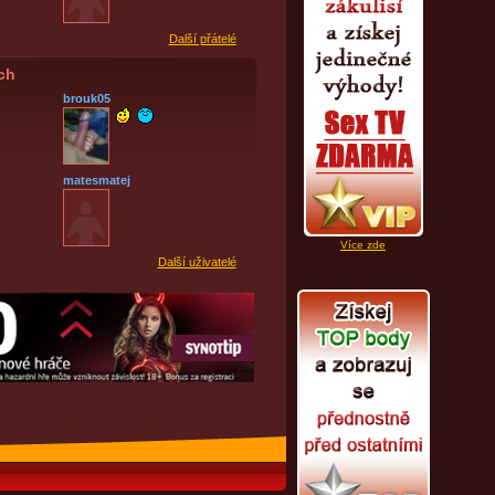
Další přátelé
ích
brouk05
matesmatej
Více zde
Další uživatelé