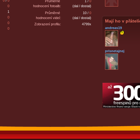
0
/
0
Průměrné
1 /
0
0
hodnocení fotoalb:
(dal / dostal)
1
Průměrné
10 /
0
0
hodnocení videí:
(dal / dostal)
Mají ho v přátel
0
Zobrazení profilu:
4799x
andreas19
0
prisnetajnej