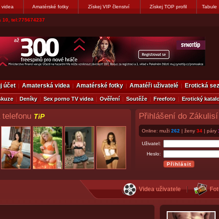
 videa
Amatérské fotky
Získej VIP členství
Získej TOP profil
Tabule
 10, tel:775674237
j účet
Amaterská videa
Amatérské fotky
Amatéři uživatelé
Erotická s
skuze
Deníky
Sex porno TV videa
Ověření
Soutěže
Freefoto
Erotický katal
 telefonu
Přihlášení do Zákulisí
TiP
Online: muži
262
| ženy
34
| páry
Uživatel:
Heslo:
Videa uživatele
Fot