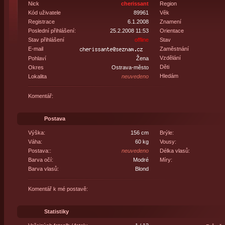
Nick
cherissant
Region
Kód uživatele
89961
Věk
Registrace
6.1.2008
Znamení
Poslední přihlášení:
25.2.2008 11:53
Orientace
Stav přihlášení
offline
Stav
E-mail
Zaměstnání
Vzdělání
Pohlaví
Žena
Děti
Okres
Ostrava-město
Hledám
Lokalita
neuvedeno
Komentář:
Postava
Výška:
156 cm
Brýle:
Váha:
60 kg
Vousy:
Postava::
neuvedeno
Délka vlasů:
Barva očí:
Modré
Míry:
Barva vlasů:
Blond
Komentář k mé postavě:
Statistiky