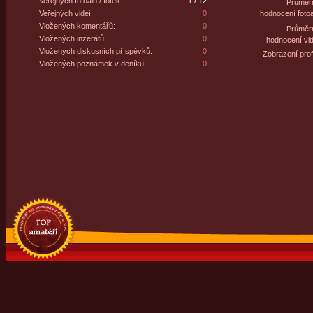
Veřejných fotoalb / fotek:
1 / 12
Průměr
Veřejných videí:
0
hodnocení fotoa
Vložených komentářů:
0
Průměr
Vložených inzerátů:
0
hodnocení vid
Vložených diskusních příspěvků:
0
Zobrazení profi
Vložených poznámek v deníku:
0