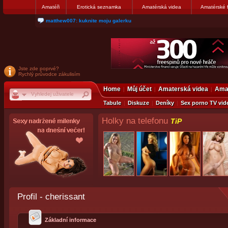
Amatéři
Erotická seznamka
Amatérská videa
Amatérské 
matthew007: kuknite moju galerku
Jste zde poprvé?
Rychlý průvodce zákulisím
Home
Můj účet
Amaterská videa
Amat
Tabule
Diskuze
Deníky
Sex porno TV vid
Holky na telefonu
TiP
Profil - cherissant
Základní informace