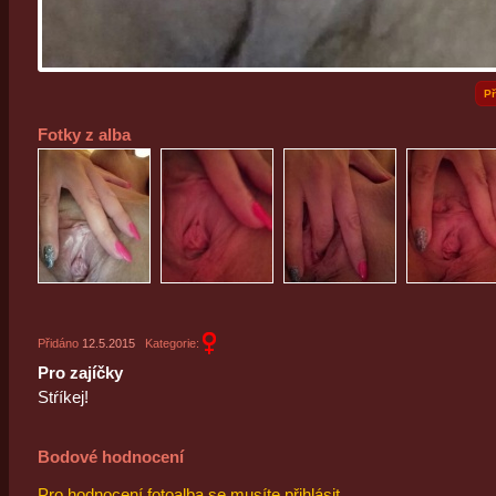
Př
Fotky z alba
Přidáno
12.5.2015
Kategorie:
Pro zajíčky
Stŕíkej!
Bodové hodnocení
Pro hodnocení fotoalba se musíte přihlásit.