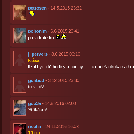
petrosen
- 14.5.2015 23:32
pohonim
- 6.6.2015 23:41
provokatérko
j_pervers
- 8.6.2015 03:10
krása
lízal bych tě hodiny a hodiny---- nechceš otroka na hr
gunbud
- 3.12.2015 23:30
to si piš!!!
gou3a
- 14.8.2016 02:09
Stříkáám!
ricchir
- 24.11.2016 16:08
10+++