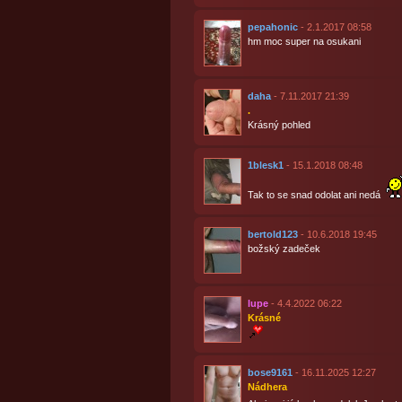
pepahonic
- 2.1.2017 08:58
hm moc super na osukani
daha
- 7.11.2017 21:39
.
Krásný pohled
1blesk1
- 15.1.2018 08:48
Tak to se snad odolat ani nedá
bertold123
- 10.6.2018 19:45
božský zadeček
lupe
- 4.4.2022 06:22
Krásné
bose9161
- 16.11.2025 12:27
Nádhera