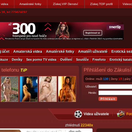
 videa
Amatérské fotky
Získej VIP členství
Získej TOP profil
Videoc
vákovi. Napiste
j účet
Amaterská videa
Amatérské fotky
Amatéři uživatelé
Erotická s
skuze
Deníky
Sex porno TV videa
Ověření
Soutěže
Freefoto
Erotický katal
 telefonu
Přihlášení do Zákulisí
TiP
Online: muži
130
| ženy
15
| páry
Uživatel:
Heslo:
Videa uživatele
Fot
zhlédnutí
22340x