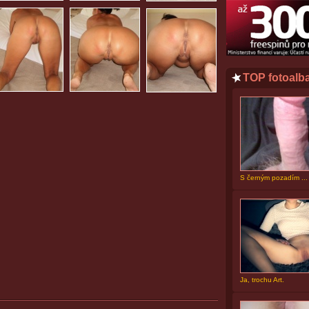
TOP fotoalb
S černým pozadím ...
Ja, trochu Art.