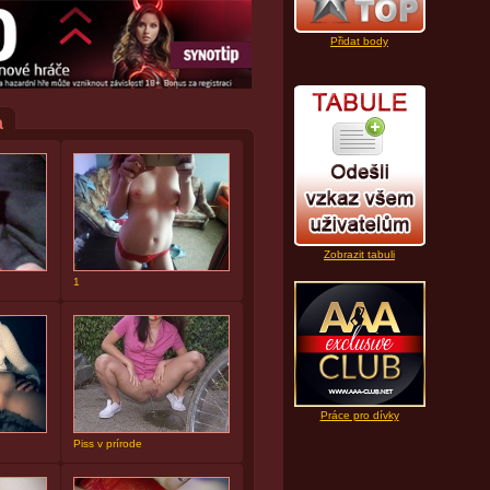
Přidat body
a
Zobrazit tabuli
1
Práce pro dívky
Piss v prírode