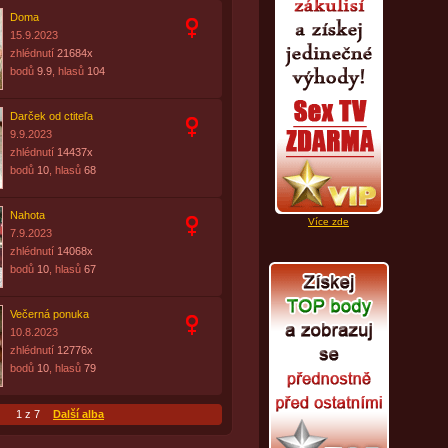
Doma
15.9.2023
zhlédnutí
21684x
bodů
9.9
, hlasů
104
Darček od ctiteľa
9.9.2023
zhlédnutí
14437x
bodů
10
, hlasů
68
Nahota
Více zde
7.9.2023
zhlédnutí
14068x
bodů
10
, hlasů
67
Večerná ponuka
10.8.2023
zhlédnutí
12776x
bodů
10
, hlasů
79
1 z 7
Další alba