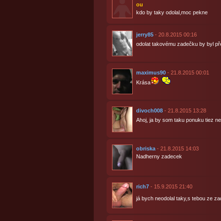
ou
kdo by taky odolal,moc pekne
jerry85
- 20.8.2015 00:16
odolat takovému zadečku by byl př
maximus90
- 21.8.2015 00:01
Krása
divoch008
- 21.8.2015 13:28
Ahoj, ja by som taku ponuku tiez n
obriska
- 21.8.2015 14:03
Nadherny zadecek
rich7
- 15.9.2015 21:40
já bych neodolal taky,s tebou ze za