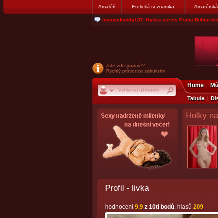
Amatéři
Erotická seznamka
Amatérská
jjoseff: Najde se par, ktery nekdy přemýšlel o di
Jste zde poprvé?
Rychlý průvodce zákulisím
Home
Mů
Tabule
Di
Holky na
Profil - livka
hodnocení
9.9
z 10ti bodů
, hlasů
209