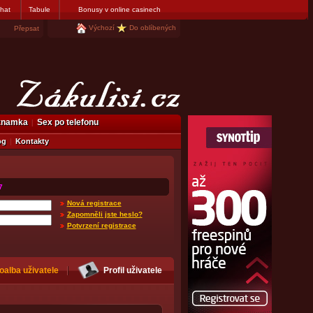
hat
Tabule
Bonusy v online casinech
Výchozí
Do oblíbených
Přepsat
eznamka
Sex po telefonu
og
Kontakty
7
Nová registrace
Zapomněli jste heslo?
Potvrzení registrace
oalba uživatele
Profil uživatele