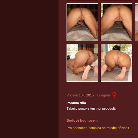
Přidáno
18.8.2015
Kategorie:
Ponuka dňa
Takejto ponuke ten môj neoddolá...
Bodové hodnocení
Pro hodnocení fotoalba se musíte přihlásit.