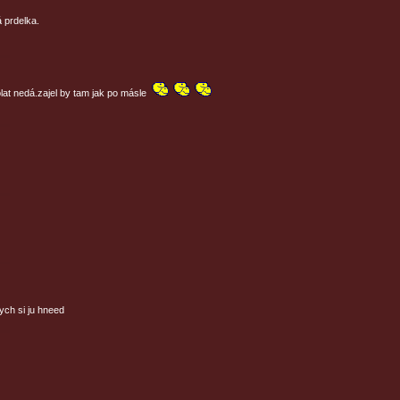
 prdelka.
lat nedá.zajel by tam jak po másle
ch si ju hneed