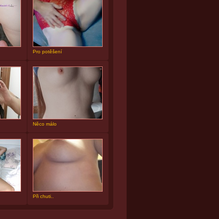
Pro potěšení
Něco málo
Při chuti..