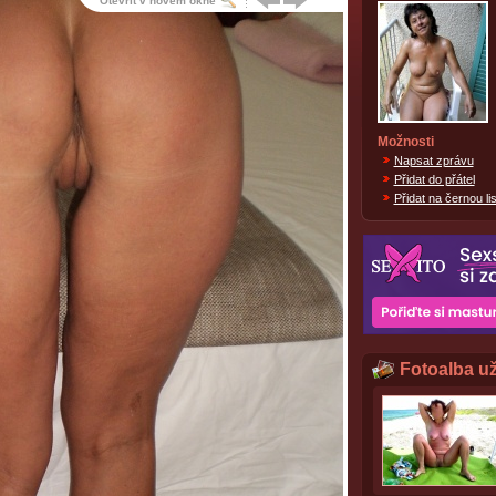
Otevřít v novém okně
Možnosti
Napsat zprávu
Přidat do přátel
Přidat na černou lis
Fotoalba už