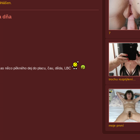
ihlášen.
a dňa
7
 zas něco pěkného dej do placu, čau, děda, LBC
trochu rozptýlení...
moje první