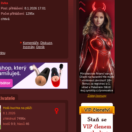
livka
Posl. přihlášení:
8.1.2026 17:01
Počet přihlášení:
1295x
chtivá
Komentáře
,
Diskuze
,
Inzeráty
,
Deník
tinu
Získej bonusy
ivatele
Holá buchta na pláži
8.1.2026
zhlédnutí
7496x
bodů
9.9
, hlasů
46