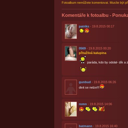
Fotoalbum nemůžete komentovat. Musíte být př
Komentáře k fotoalbu - Ponuk
patriks
- 19.8.2015 00:17
0569
- 19.8.2015 00:20
přitažlivá kalupina
paráda, kdo by odolal- dík a
gunbud
- 19.8.2015 06:26
divit se nelze!!!
romn
- 19.8.2015 14:06
batmann
- 19.8.2015 16:40