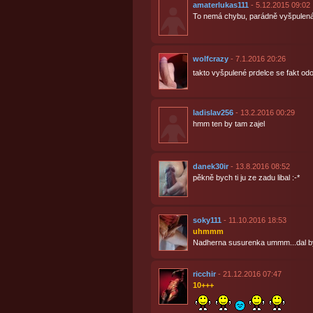
amaterlukas111
- 5.12.2015 09:02
To nemá chybu, parádně vyšpulená
wolfcrazy
- 7.1.2016 20:26
takto vyšpulené prdelce se fakt odo
ladislav256
- 13.2.2016 00:29
hmm ten by tam zajel
danek30ir
- 13.8.2016 08:52
pěkně bych ti ju ze zadu libal :-*
soky111
- 11.10.2016 18:53
uhmmm
Nadherna susurenka ummm...dal by
ricchir
- 21.12.2016 07:47
10+++