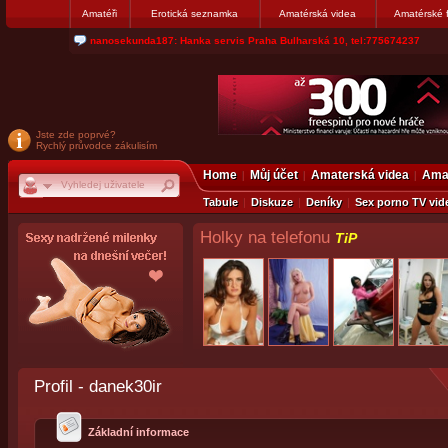
Amatéři
Erotická seznamka
Amatérská videa
Amatérské 
nanosekunda187: Hanka servis Praha Bulharská 10, tel:775674237
Jste zde poprvé?
Rychlý průvodce zákulisím
Home
Můj účet
Amaterská videa
Amat
Tabule
Diskuze
Deníky
Sex porno TV vid
Holky na telefonu
TiP
Profil - danek30ir
Základní informace