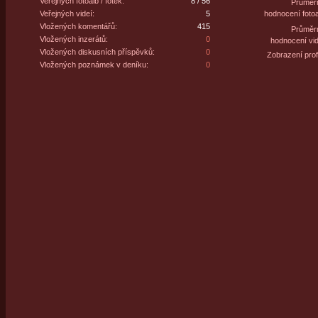
Veřejných fotoalb / fotek:
8 / 56
Průměr
Veřejných videí:
5
hodnocení fotoa
Vložených komentářů:
415
Průměr
Vložených inzerátů:
0
hodnocení vid
Vložených diskusních příspěvků:
0
Zobrazení profi
Vložených poznámek v deníku:
0