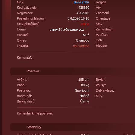
Nick
danek30ir
Region
Kód uživatele
438860
Věk
Registrace
4.3.2016
Znamení
Poslední přihlášení:
8.6.2026 16:18
Orientace
Stav přihlášení
offline
Stav
E-mail
Zaměstnání
Vzdělání
Pohlaví
Muž
Děti
Okres
Olomouc
Hledám
Lokalita
neuvedeno
Komentář:
Postava
Výška:
185 cm
Brýle:
Váha:
80 kg
Vousy:
Postava::
Sportovní
Délka vlasů:
Barva očí:
Hnědé
Míry:
Barva vlasů:
Černé
Komentář k mé postavě:
Statistiky