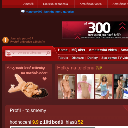
Amatéři
Erotická seznamka
Amatérská videa
Amatérské 
nanosekunda187: Hanka servis Praha Bulharská 10, tel:775674237
Jste zde poprvé?
Rychlý průvodce zákulisím
Home
Můj účet
Amaterská videa
Amat
Tabule
Diskuze
Deníky
Sex porno TV vid
Holky na telefonu
TiP
Profil - tojsmemy
hodnocení
9.9
z 10ti bodů
, hlasů
52