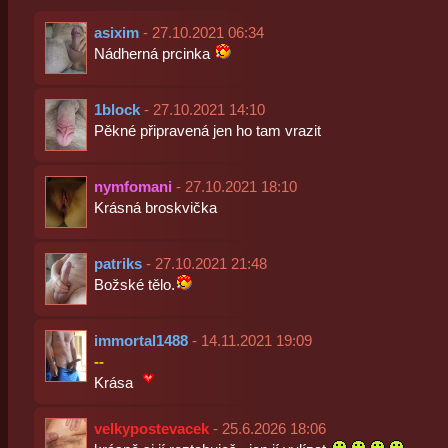
asixim
- 27.10.2021 06:34
Nádherná prcinka
1block
- 27.10.2021 14:10
Pěkné připravená jen ho tam vrazit
nymfomani
- 27.10.2021 18:10
Krásná broskvička
patriks
- 27.10.2021 21:48
Božské tělo.
immortal1488
- 14.11.2021 19:09
--
Krása
velkypostevacek
- 25.6.2026 18:06