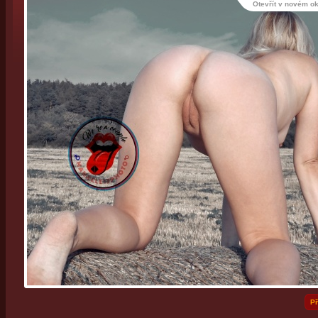
Otevřít v novém o
Př