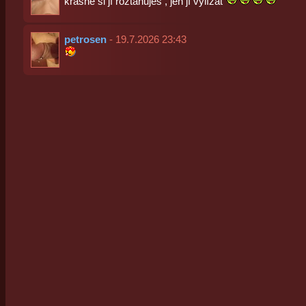
krásně si jí roztahuješ , jen jí vylízat
petrosen
- 19.7.2026 23:43