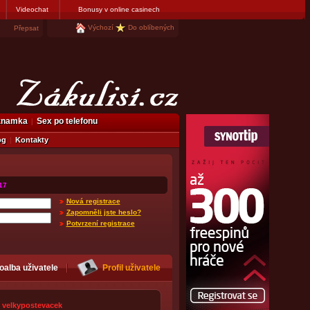
Videochat
Bonusy v online casinech
Výchozí
Do oblíbených
Přepsat
eznamka
Sex po telefonu
og
Kontakty
17
Nová registrace
Zapomněli jste heslo?
Potvrzení registrace
oalba uživatele
Profil uživatele
velkypostevacek