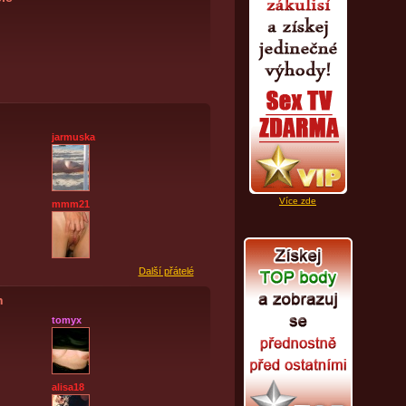
jarmuska
Více zde
mmm21
Další přátelé
h
tomyx
alisa18