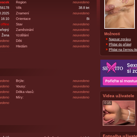
evacek
Region
neuvedeno
56178
Věk
38.8 let
0.2025
Znamení
neuvedeno
 16:10
Orientace
Bi
offline
Stav
neuvedeno
eřejný
Zaměstnání
neuvedeno
Možnosti
Žena
Vzdělání
neuvedeno
Napsat zprávu
edeno
Děti
neuvedeno
Přidat do přátel
edeno
Hledám
neuvedeno
Přidat na černou lis
edeno
Brýle:
neuvedeno
edeno
Vousy:
neuvedeno
edeno
Délka vlasů:
neuvedeno
Videa uživatele
edeno
Míry:
neuvedeno
edeno
0:15
Fotoalba uživate