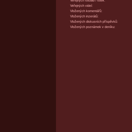
Veřejných fotoalb / fotek:
Veřejných videí:
Vložených komentářů:
Vložených inzerátů:
Vložených diskusních příspěvků:
Vložených poznámek v deníku: