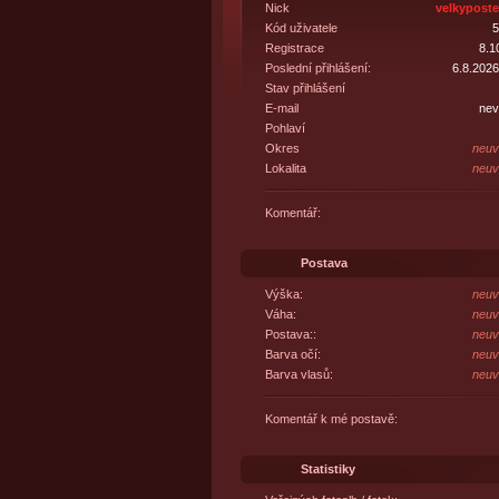
Nick
velkypost
Kód uživatele
5
Registrace
8.1
Poslední přihlášení:
6.8.2026
Stav přihlášení
E-mail
nev
Pohlaví
Okres
neuv
Lokalita
neuv
Komentář:
Postava
Výška:
neuv
Váha:
neuv
Postava::
neuv
Barva očí:
neuv
Barva vlasů:
neuv
Komentář k mé postavě:
Statistiky