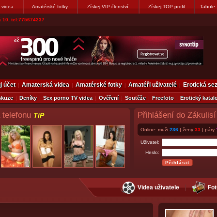
 videa
Amatérské fotky
Získej VIP členství
Získej TOP profil
Tabule
 10, tel:775674237
j účet
Amaterská videa
Amatérské fotky
Amatéři uživatelé
Erotická s
skuze
Deníky
Sex porno TV videa
Ověření
Soutěže
Freefoto
Erotický katal
 telefonu
Přihlášení do Zákulisí
TiP
Online: muži
236
| ženy
33
| páry
Uživatel:
Heslo:
Videa uživatele
Fot