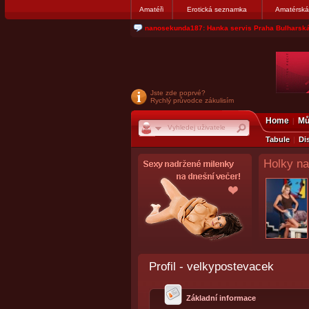
Amatéři
Erotická seznamka
Amatérská
nanosekunda187: Hanka servis Praha Bulharská
Jste zde poprvé?
Rychlý průvodce zákulisím
Home
Mů
Tabule
Di
Holky na
Profil - velkypostevacek
Základní informace