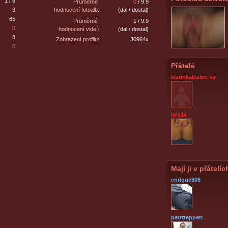
1 / 6
Průměrné
0
/ 9.9
3
hodnocení fotoalb:
(dal / dostal)
65
Průměrné
1 / 9.9
0
hodnocení videí:
(dal / dostal)
8
Zobrazení profilu:
30964x
0
Přátelé
klarinkalezbic ka
lola14
Mají ji v přátelíc
enrique808
petrrteppetr