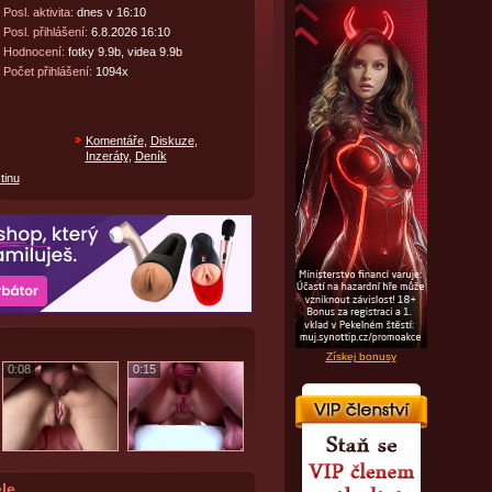
Posl. aktivita:
dnes v 16:10
Posl. přihlášení:
6.8.2026 16:10
Hodnocení:
fotky 9.9b, videa 9.9b
Počet přihlášení:
1094x
Komentáře
,
Diskuze
,
Inzeráty
,
Deník
tinu
Získej bonusy
0:08
0:15
le