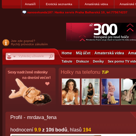
Amatéři
Erotická seznamka
Amatérská videa
Amatérské 
nanosekunda187: Hanka servis Praha Bulharská 10, tel:775674237
Jste zde poprvé?
Rychlý průvodce zákulisím
Home
Můj účet
Amaterská videa
Amat
Tabule
Diskuze
Deníky
Sex porno TV vid
Holky na telefonu
TiP
Profil - mrdava_fena
hodnocení
9.9
z 10ti bodů
, hlasů
194