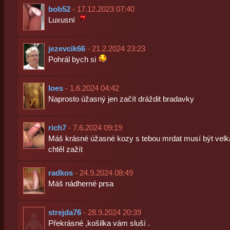
bob52
- 17.12.2023 07:40
Luxusní
jezevcik66
- 21.2.2024 23:23
Pohrál bych si
loes
- 1.6.2024 04:42
Naprosto úžasný jen začít dráždit bradavky
rich7
- 7.6.2024 09:19
Máš krásné úžasné kozy s tebou mrdat musí být velká
chtěl zažít
radkos
- 24.9.2024 08:49
Máš nádherné prsa
strejda76
- 28.9.2024 20:39
Překrásné ,košilka vám sluší .