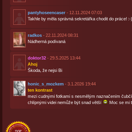
pantyhoseencaser
- 12.11.2024 07:03
Takhle by měla správná sekretářka chodit do práce! :-
radkos
- 22.11.2024 08:31
Nádherná podívaná
doktor32
- 29.5.2025 13:44
Ahoj
Škoda, že nejsi Bi
honic_s_mozkem
- 3.1.2026 19:44
ten kontrast
mezi cudnými fotkami s nesmělým naznačením čubčí
chlípnými videi nemůže být snad větší
Moc se mi t