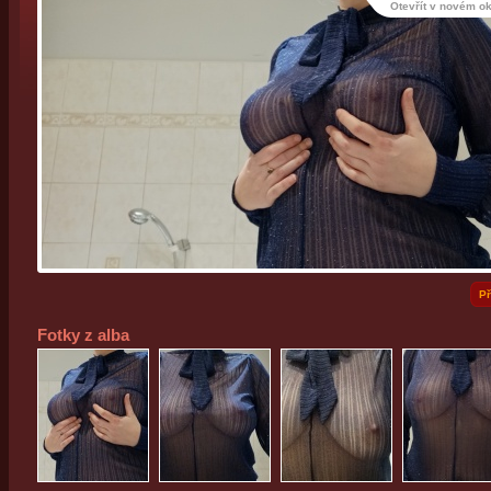
Otevřít v novém o
Př
Fotky z alba