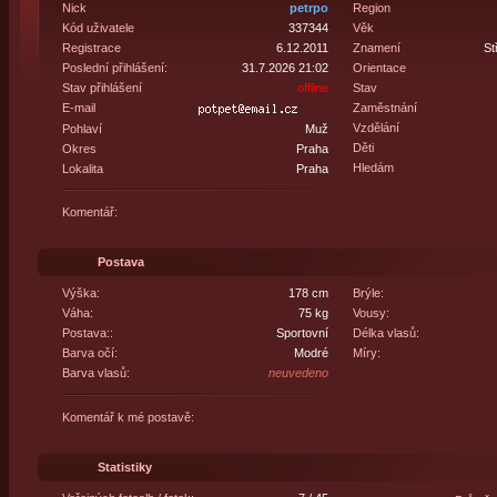
Nick
petrpo
Region
Kód uživatele
337344
Věk
Registrace
6.12.2011
Znamení
St
Poslední přihlášení:
31.7.2026 21:02
Orientace
Stav přihlášení
offline
Stav
E-mail
Zaměstnání
Vzdělání
Pohlaví
Muž
Děti
Okres
Praha
Hledám
Lokalita
Praha
Komentář:
Postava
Výška:
178 cm
Brýle:
Váha:
75 kg
Vousy:
Postava::
Sportovní
Délka vlasů:
Barva očí:
Modré
Míry:
Barva vlasů:
neuvedeno
Komentář k mé postavě:
Statistiky