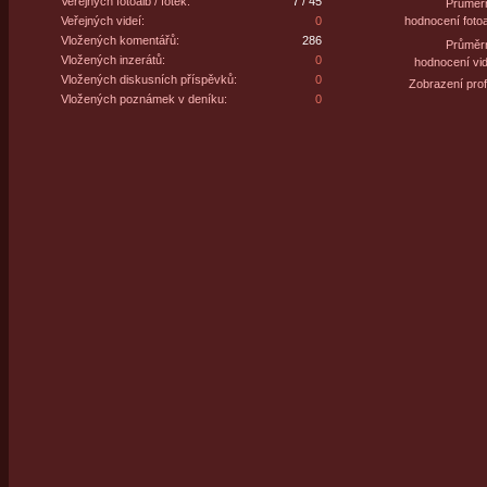
Veřejných fotoalb / fotek:
7 / 45
Průměr
Veřejných videí:
0
hodnocení fotoa
Vložených komentářů:
286
Průměr
Vložených inzerátů:
0
hodnocení vid
Vložených diskusních příspěvků:
0
Zobrazení profi
Vložených poznámek v deníku:
0