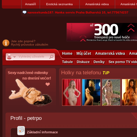
Amatéři
Erotická seznamka
Amatérská videa
Amatérské 
nanosekunda187: Hanka servis Praha Bulharská 10, tel:775674237
Jste zde poprvé?
Rychlý průvodce zákulisím
Home
Můj účet
Amaterská videa
Amat
Tabule
Diskuze
Deníky
Sex porno TV vid
Holky na telefonu
TiP
Profil - petrpo
Základní informace