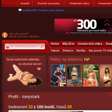
Amatéři
Erotická seznamka
Amatérská videa
Amatérské 
nanosekunda187: Hanka servis Praha Bulharská 10, tel:775674237
Jste zde poprvé?
Rychlý průvodce zákulisím
Home
Můj účet
Amaterská videa
Amat
Tabule
Diskuze
Deníky
Sex porno TV vid
Holky na telefonu
TiP
Profil - tonystark
hodnocení
10
z 10ti bodů
, hlasů
20