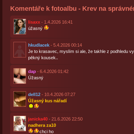
Komentáře k fotoalbu - Krev na správn
lisaxx
- 1.4.2026 16:41
úžasný
hkudlacek
- 5.4.2026 00:14
Je to krasavec, myslím si ale, že takhle z podhledu v
pěkný kousek..
dap
- 6.4.2026 01:42
Úžasný
dell12
- 10.4.2026 07:27
Úžasný kus nářadí
janicka40
- 21.6.2026 22:50
nadhera za10
chci ho