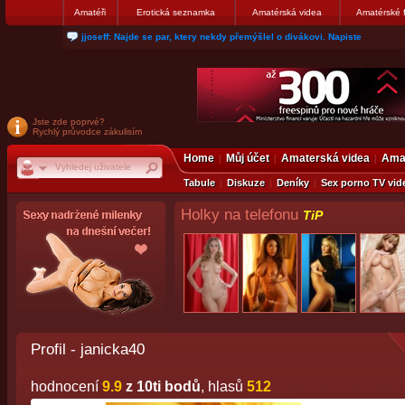
Amatéři
Erotická seznamka
Amatérská videa
Amatérské 
jjoseff: Najde se par, ktery nekdy přemýšlel o divákovi. Napiste
Jste zde poprvé?
Rychlý průvodce zákulisím
Home
Můj účet
Amaterská videa
Amat
Tabule
Diskuze
Deníky
Sex porno TV vid
Holky na telefonu
TiP
Profil - janicka40
hodnocení
9.9
z 10ti bodů
, hlasů
512