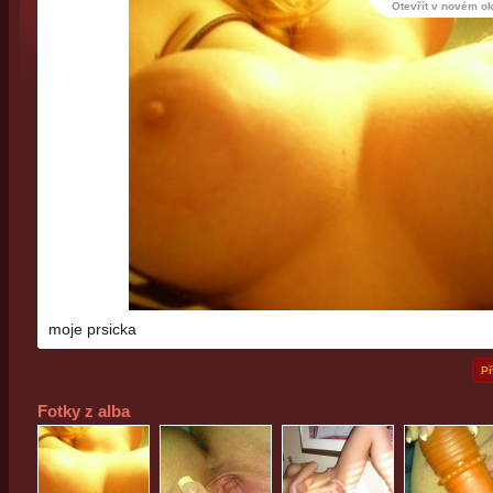
Otevřít v novém o
moje prsicka
Př
Fotky z alba