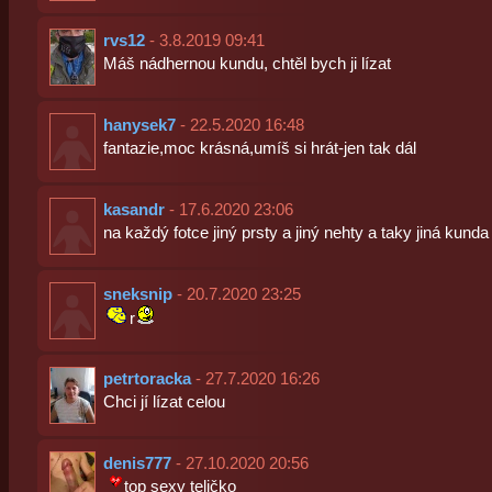
rvs12
- 3.8.2019 09:41
Máš nádhernou kundu, chtěl bych ji lízat
hanysek7
- 22.5.2020 16:48
fantazie,moc krásná,umíš si hrát-jen tak dál
kasandr
- 17.6.2020 23:06
na každý fotce jiný prsty a jiný nehty a taky jiná kund
sneksnip
- 20.7.2020 23:25
r
petrtoracka
- 27.7.2020 16:26
Chci jí lízat celou
denis777
- 27.10.2020 20:56
top sexy teličko