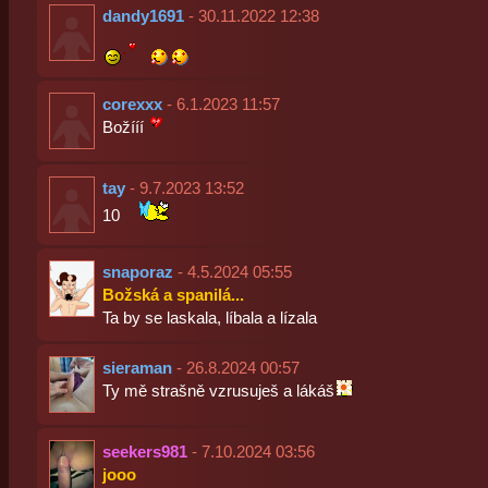
dandy1691
- 30.11.2022 12:38
corexxx
- 6.1.2023 11:57
Božííí
tay
- 9.7.2023 13:52
10
snaporaz
- 4.5.2024 05:55
Božská a spanilá...
Ta by se laskala, líbala a lízala
sieraman
- 26.8.2024 00:57
Ty mě strašně vzrusuješ a lákáš
seekers981
- 7.10.2024 03:56
jooo