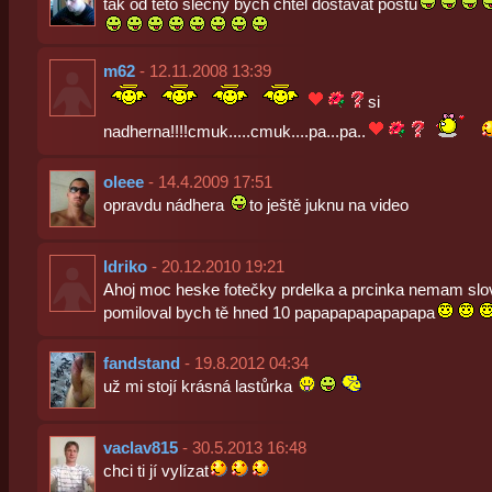
tak od této slečny bych chtěl dostávat poštu
m62
- 12.11.2008 13:39
si
nadherna!!!!cmuk.....cmuk....pa...pa..
oleee
- 14.4.2009 17:51
opravdu nádhera
to ještě juknu na video
ldriko
- 20.12.2010 19:21
Ahoj moc heske fotečky prdelka a prcinka nemam slo
pomiloval bych tě hned 10 papapapapapapapa
fandstand
- 19.8.2012 04:34
už mi stojí krásná lastůrka
vaclav815
- 30.5.2013 16:48
chci ti jí vylízat