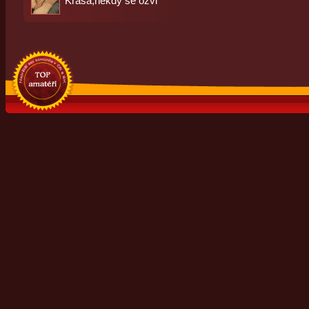
Krása,někdy se ozvi