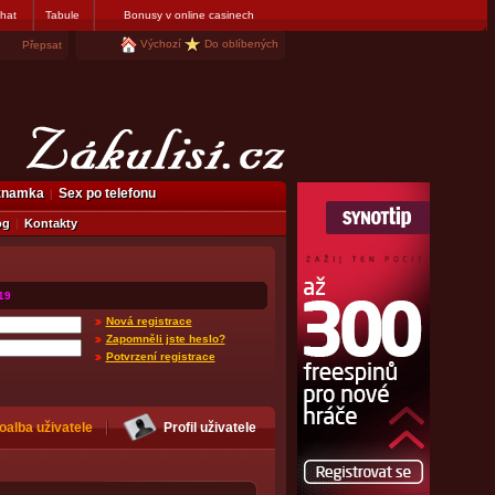
hat
Tabule
Bonusy v online casinech
Výchozí
Do oblíbených
Přepsat
eznamka
Sex po telefonu
og
Kontakty
19
Nová registrace
Zapomněli jste heslo?
Potvrzení registrace
oalba uživatele
Profil uživatele