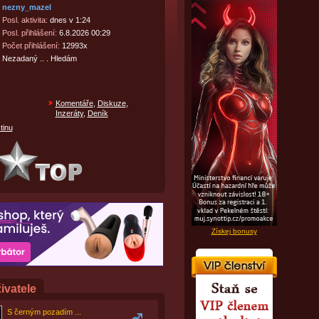
nezny_mazel
Posl. aktivita:
dnes v 1:24
Posl. přihlášení:
6.8.2026 00:29
Počet přihlášení:
12993x
Nezadaný .. . Hledám
Komentáře
,
Diskuze
,
Inzeráty
,
Deník
tinu
Získej bonusy
ivatele
S černým pozadím ...