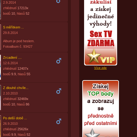
2.9.2014
zhlédnutí
17213x
bodů
10
, hlasů
52
S měřítkem ...
29.8.2014
Album je pod heslem.
Fotoalbum č. 93427
Zrcadlení ....
12.6.2014
Více zde
zhlédnutí
12407x
bodů
9.9
, hlasů
55
Z dlouhé chvíle...
2.10.2010
zhlédnutí
32469x
bodů
10
, hlasů
86
Po delší době ...
26.9.2010
zhlédnutí
25626x
bodů
9.9
, hlasů
52