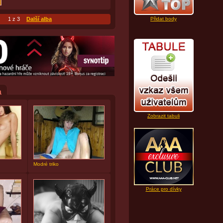
1 z 3
Další alba
Přidat body
a
Zobrazit tabuli
Modré triko
Práce pro dívky