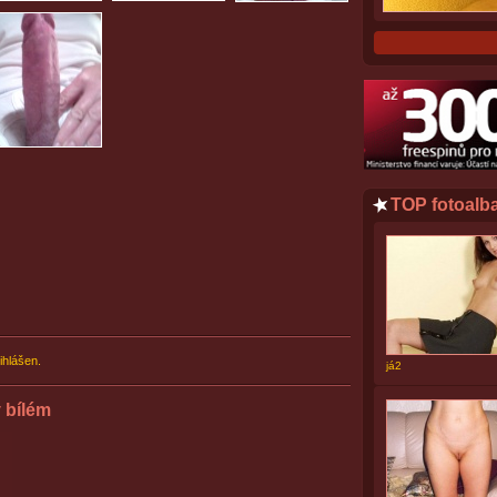
TOP fotoalb
ihlášen.
já2
 bílém