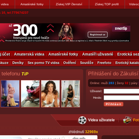
 videa
Amatérské fotky
Získej VIP členství
Získej TOP profil
Videoc
vákovi. Napiste
j účet
Amaterská videa
Amatérské fotky
Amatéři uživatelé
Erotická s
skuze
Deníky
Sex porno TV videa
Ověření
Soutěže
Freefoto
Erotický katal
 telefonu
Přihlášení do Zákulisí
TiP
Online: muži
283
| ženy
32
| páry
Uživatel:
Heslo:
Videa uživatele
Fot
zhlédnutí
32969x