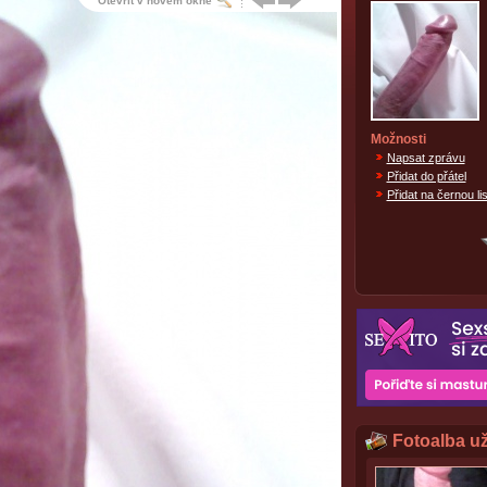
Otevřít v novém okně
Možnosti
Napsat zprávu
Přidat do přátel
Přidat na černou lis
Fotoalba už