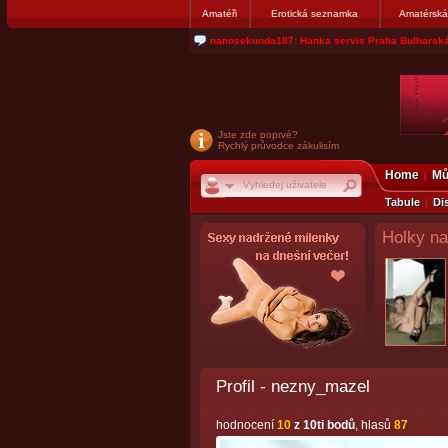
Amatéři
Erotická seznamka
Amatérská
jjoseff: Najde se par, ktery nekdy přemýšlel o di
Jste zde poprvé?
Rychlý průvodce zákulisím
Home
Mů
Tabule
Di
Holky na
Profil - nezny_mazel
hodnocení
10
z 10ti bodů
, hlasů
87