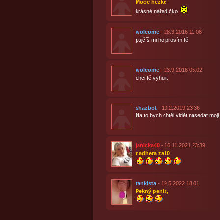
Mooc hezké
krásné nářadíčko
wolcome
- 28.3.2016 11:08
pujčíš mi ho prosím tě
wolcome
- 23.9.2016 05:02
chci tě vyhulit
shazbot
- 10.2.2019 23:36
Na to bych chtěl vidět nasedat moji p
janicka40
- 16.11.2021 23:39
nadhera za10
tankista
- 19.5.2022 18:01
Pekný penis,