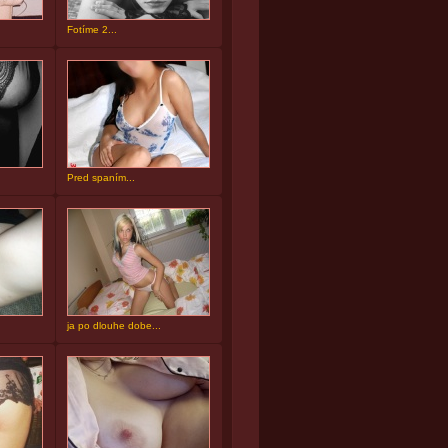
Fotíme 2...
Pred spaním...
ja po dlouhe dobe...