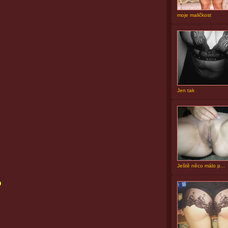
moje maličkost
Jen tak
Ještě něco málo p...