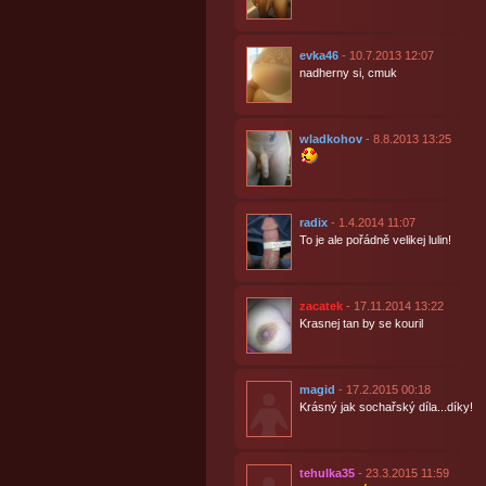
evka46
- 10.7.2013 12:07
nadherny si, cmuk
wladkohov
- 8.8.2013 13:25
radix
- 1.4.2014 11:07
To je ale pořádně velikej lulin!
zacatek
- 17.11.2014 13:22
Krasnej tan by se kouril
magid
- 17.2.2015 00:18
Krásný jak sochařský díla...díky!
tehulka35
- 23.3.2015 11:59