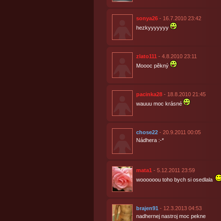
sonya26
- 16.7.2010 23:42
hezkyyyyyyy
zlato111
- 4.8.2010 23:11
Moooc pěkný
pacinka28
- 18.8.2010 21:45
wauuu moc krásné
chose22
- 20.9.2011 00:05
Nádhera :-*
mata1
- 5.12.2011 23:59
woooooou toho bych si osedlala
brajen91
- 12.3.2013 04:53
nadhernej nastroj moc pekne