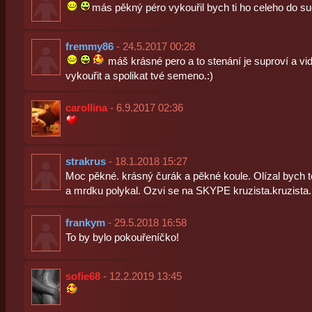
más pěkný péro vykouřil bych ti ho celeho d
fremmy86
- 24.5.2017 00:28
máš krásné pero a to stenání je suproví a vid
vykouřit a spolikat tvé semeno.:)
carollina
- 6.9.2017 02:36
strakrus
- 18.1.2018 15:27
Moc pěkné. krásný čurák a pěkné koule. Olízal bych tě
a mrdku polykal. Ozvi se na SKYPE kruzista.kruzista.
frankym
- 29.5.2018 16:58
To by bylo pokouřeníčko!
sofie68
- 12.2.2019 13:45