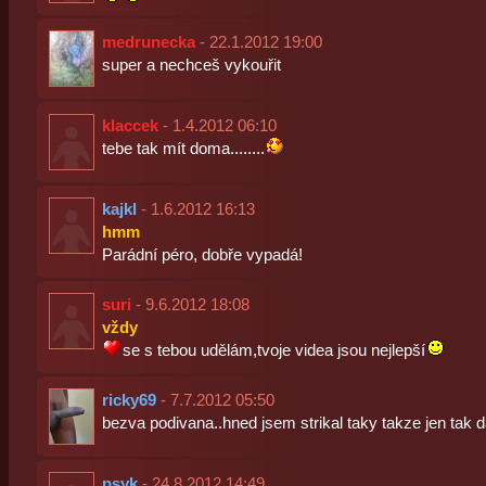
medrunecka
- 22.1.2012 19:00
super a nechceš vykouřit
klaccek
- 1.4.2012 06:10
tebe tak mít doma........
kajkl
- 1.6.2012 16:13
hmm
Parádní péro, dobře vypadá!
suri
- 9.6.2012 18:08
vždy
se s tebou udělám,tvoje videa jsou nejlepší
ricky69
- 7.7.2012 05:50
bezva podivana..hned jsem strikal taky takze jen tak da
psyk
- 24.8.2012 14:49