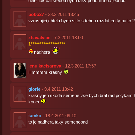
delej tak dal stebou bych taky pohonil teda jednou
bobo27
- 28.2.2011 13:45
vzrusujici,chtela bych si to s tebou rozdat.co ty na to ?
zhavalvice
- 7.3.2011 13:00
1*******************
nádhera
lenulkacisarova
- 12.3.2011 17:57
Hmmmm krásný
glorie
- 9.4.2011 13:42
krásný jen škoda semene vše bych bral rád polykám 
konce
tamko
- 18.4.2011 09:10
to je nadhera taky semenopad