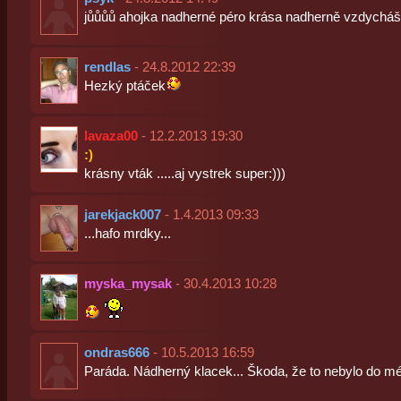
jůůůů ahojka nadherné péro krása nadherně vzdycháša
rendlas
- 24.8.2012 22:39
Hezký ptáček
lavaza00
- 12.2.2013 19:30
:)
krásny vták .....aj vystrek super:)))
jarekjack007
- 1.4.2013 09:33
...hafo mrdky...
myska_mysak
- 30.4.2013 10:28
ondras666
- 10.5.2013 16:59
Paráda. Nádherný klacek... Škoda, že to nebylo do m