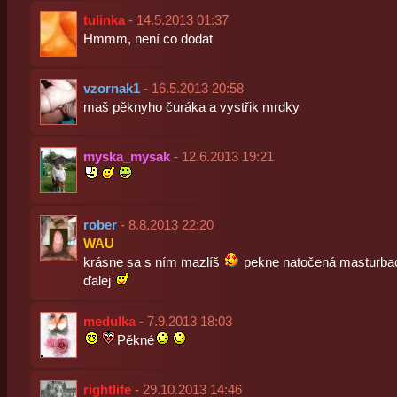
tulinka
- 14.5.2013 01:37
Hmmm, není co dodat
vzornak1
- 16.5.2013 20:58
maš pěknyho čuráka a vystřik mrdky
myska_mysak
- 12.6.2013 19:21
rober
- 8.8.2013 22:20
WAU
krásne sa s ním mazlíš
pekne natočená masturba
ďalej
medulka
- 7.9.2013 18:03
Pěkné
rightlife
- 29.10.2013 14:46