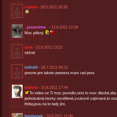
rupiela
- 28.5.2011 20:36
_youandme_
- 12.6.2011 12:38
Moc pěkný
qina
- 22.6.2011 13:22
něžné
lolilo54
- 18.7.2011 00:31
presne pre taketo peeeera mam rad pera
lubicka
- 15.8.2011 17:44
To video se Ti moc povedlo,není to moc dlouhé,aby t
jednotvárné,hezky osvětlené,zvukově zajímavé,to osta
třeba,jsou na to tady jiní.
bonbonek
- 16.8.2011 11:00