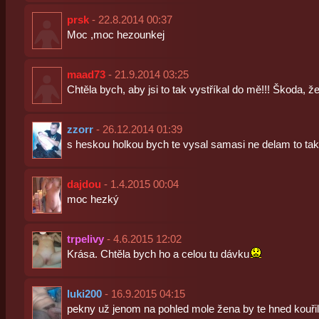
prsk
- 22.8.2014 00:37
Moc ,moc hezounkej
maad73
- 21.9.2014 03:25
Chtěla bych, aby jsi to tak vystříkal do mě!!! Škoda, že 
zzorr
- 26.12.2014 01:39
s heskou holkou bych te vysal samasi ne delam to ta
dajdou
- 1.4.2015 00:04
moc hezký
trpelivy
- 4.6.2015 12:02
Krása. Chtěla bych ho a celou tu dávku
luki200
- 16.9.2015 04:15
pekny už jenom na pohled mole žena by te hned kouři