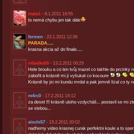
mata1
- 8.1.2011 18:55
to nemá chybu jen tak dále
fermen
- 23.1.2011 12:36
PARADA.....
krasna akcia až do finale.....
miladka55
- 13.2.2011 00:29
Hele brouku a co ten tvůj mazel co takhle do prcinky n
zabořit a krásně mi jí vyšukat co kocoure
Krásně by jsi mi kundu mrdal a pak jemně lízal co ty n
m4rc0
- 17.2.2011 14:12
za deset !!! krásně utoho vzdycháš... postavil se mi z
se stebou...
aischi57
- 19.2.2011 20:02
nadherny video krasnej curak perfektni koule a to sp