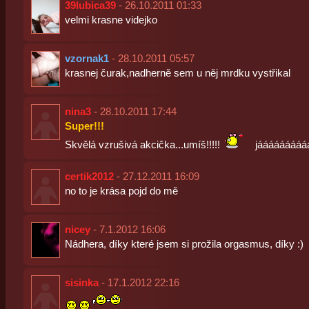
39lubica39
- 26.10.2011 01:33
velmi krasne videjko
vzornak1
- 28.10.2011 05:57
krasnej čurak,nadherně sem u něj mrdku vystřikal
nina3
- 28.10.2011 17:44
Super!!!
Skvělá vzrušivá akcička...umíš!!!!!
jááááááááááj
certik2012
- 27.12.2011 16:09
no to je krása pojd do mě
nicey
- 7.1.2012 16:06
Nádhera, díky které jsem si prožila orgasmus, díky :)
sisinka
- 17.1.2012 22:16