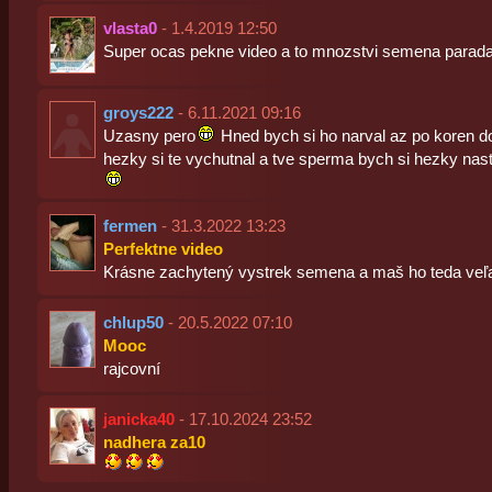
vlasta0
- 1.4.2019 12:50
Super ocas pekne video a to mnozstvi semena parada
groys222
- 6.11.2021 09:16
Uzasny pero
Hned bych si ho narval az po koren d
hezky si te vychutnal a tve sperma bych si hezky nas
fermen
- 31.3.2022 13:23
Perfektne video
Krásne zachytený vystrek semena a maš ho teda veľa 
chlup50
- 20.5.2022 07:10
Mooc
rajcovní
janicka40
- 17.10.2024 23:52
nadhera za10