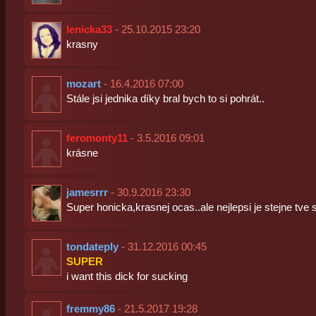
lenicka33
- 25.10.2015 23:20
krasny
mozart
- 16.4.2016 07:00
Stále jsi jednika díky bral bych to si pohrát..
feromonty11
- 3.5.2016 09:01
krásne
jamesrrr
- 30.9.2016 23:30
Super honicka,krasnej ocas..ale nejlepsi je stejne tve 
tondateply
- 31.12.2016 00:45
SUPER
i want this dick for sucking
fremmy86
- 21.5.2017 19:28