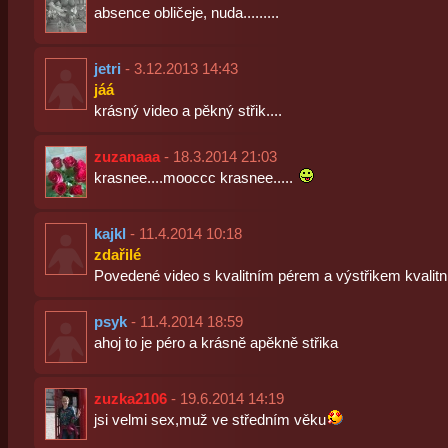
absence obličeje, nuda.........
jetri
- 3.12.2013 14:43
jáá
krásný video a pěkný střik....
zuzanaaa
- 18.3.2014 21:03
krasnee....mooccc krasnee.....
kajkl
- 11.4.2014 10:18
zdařilé
Povedené video s kvalitním pérem a výstřikem kvalit
psyk
- 11.4.2014 18:59
ahoj to je péro a krásně apěkně střika
zuzka2106
- 19.6.2014 14:19
jsi velmi sex,muž ve středním věku