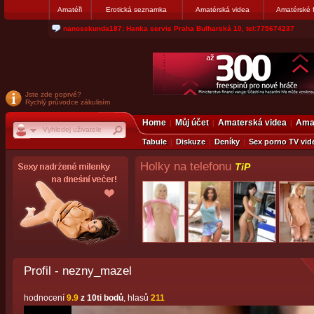
Amatéři
Erotická seznamka
Amatérská videa
Amatérské 
nanosekunda187: Hanka servis Praha Bulharská 10, tel:775674237
Jste zde poprvé?
Rychlý průvodce zákulisím
Home
Můj účet
Amaterská videa
Amat
Tabule
Diskuze
Deníky
Sex porno TV vid
Holky na telefonu
TiP
Profil - nezny_mazel
hodnocení
9.9
z 10ti bodů
, hlasů
211