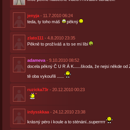
jenyja
- 11.7.2010 06:24
teda, ty toho máš
pěkný
zlato111
- 4.8.2010 23:35
Pěkně to prožíváš a to se mi líbí
adameva
- 9.10.2010 08:52
docela pěkný Č U R Á K......škoda, že nejsi někde od 
tě oba vykouřili ......
ruzicka73r
- 20.12.2010 00:23
irdysskkaa
- 24.12.2010 23:38
krásný péro i koule a to sténání..superrrrr