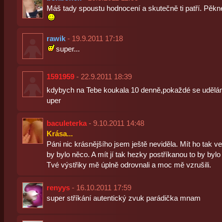
Máš tady spoustu hodnocení a skutečně ti patří. Pěkné
rawik
- 19.9.2011 17:18
super...
1591959
- 22.9.2011 18:39
kdybych na Tebe koukala 10 denně,pokaždé se udělá
uper
baculeterka
- 9.10.2011 14:48
Krása...
Páni nic krásnějšího jsem ještě neviděla. Mít ho tak v
by bylo něco. A mít jí tak hezky postříkanou to by bylo 
Tvé výstřiky mě úplně odrovnali a moc mě vzrušili.
renyys
- 16.10.2011 17:59
super stříkání autentický zvuk parádička mnam