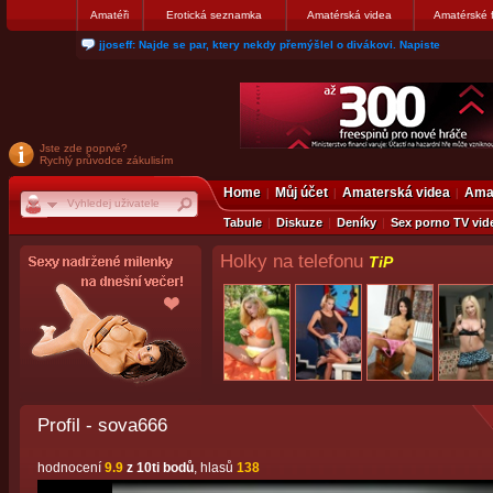
Amatéři
Erotická seznamka
Amatérská videa
Amatérské 
jjoseff: Najde se par, ktery nekdy přemýšlel o divákovi. Napiste
Jste zde poprvé?
Rychlý průvodce zákulisím
Home
Můj účet
Amaterská videa
Amat
Tabule
Diskuze
Deníky
Sex porno TV vid
Holky na telefonu
TiP
Profil - sova666
hodnocení
9.9
z 10ti bodů
, hlasů
138