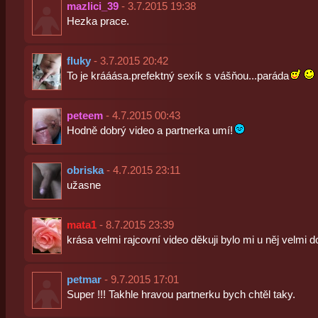
mazlici_39
- 3.7.2015 19:38
Hezka prace.
fluky
- 3.7.2015 20:42
To je krááása.prefektný sexík s vášňou...paráda
peteem
- 4.7.2015 00:43
Hodně dobrý video a partnerka umí!
obriska
- 4.7.2015 23:11
užasne
mata1
- 8.7.2015 23:39
krása velmi rajcovní video děkuji bylo mi u něj velmi d
petmar
- 9.7.2015 17:01
Super !!! Takhle hravou partnerku bych chtěl taky.