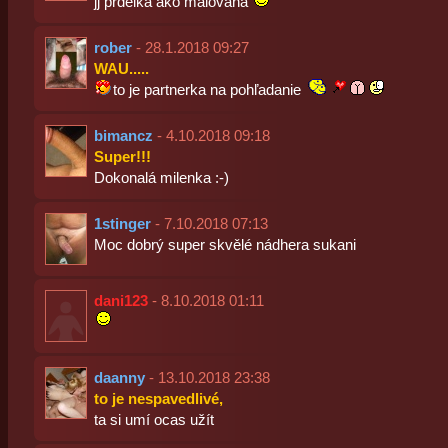
jj prdelka ako malovaná
rober
- 28.1.2018 09:27
WAU.....
to je partnerka na pohľadanie
bimancz
- 4.10.2018 09:18
Super!!!
Dokonalá milenka :-)
1stinger
- 7.10.2018 07:13
Moc dobrý super skvělé nádhera sukani
dani123
- 8.10.2018 01:11
daanny
- 13.10.2018 23:38
to je nespavedlivé,
ta si umí ocas užít