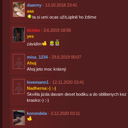
daanny
- 13.10.2018 23:41
aaa
ta si umí ocas užít,úplně ho ždíme
dzivka
- 3.6.2019 18:56
yes
závidím
misa_1234
- 29.6.2019 00:07
Ahoj
Ahoj jeto moc krásný
lovemann1
- 12.11.2020 23:41
Nadherna:-) :-)
Skvěla jizda davam deset bodiku a do oblibenych kez 
krasko:-) :-)
korondela
- 3.12.2020 03:11