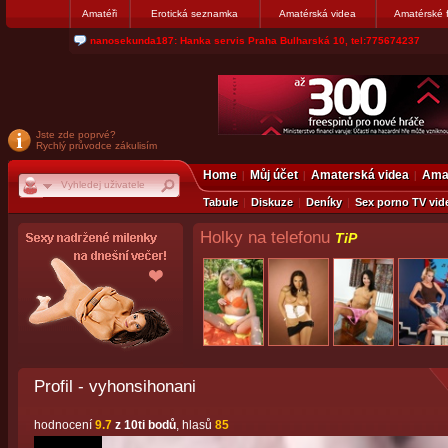
Amatéři
Erotická seznamka
Amatérská videa
Amatérské 
jjoseff: Najde se par, ktery nekdy přemýšlel o divákovi. Napiste
Jste zde poprvé?
Rychlý průvodce zákulisím
Home
Můj účet
Amaterská videa
Amat
Tabule
Diskuze
Deníky
Sex porno TV vid
Holky na telefonu
TiP
Profil - vyhonsihonani
hodnocení
9.7
z 10ti bodů
, hlasů
85