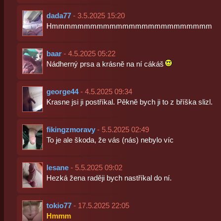
dada77
- 3.5.2025 15:20
Hmmmmmmmmmmmmmmmmmmmmmmmmm
baar
- 4.5.2025 05:22
Nádherný prsa a krásně na ní cákáš
george44
- 4.5.2025 09:34
Krasne jsi ji postříkal. Pěkně bych ji to z bříška slizl.
fikingzmoravy
- 5.5.2025 02:49
To je ale škoda, že vás (nás) nebylo víc
lesane
- 5.5.2025 09:02
Hezká žena raději bych nastříkal do ní.
tokio77
- 17.5.2025 22:05
Hmmm