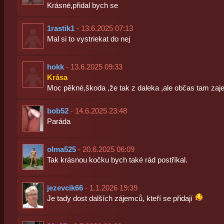
Krásné,přidal bych se
1rastik1
- 13.6.2025 07:13
Mal si to vystriekat do nej
hokk
- 13.6.2025 09:33
Krása
Moc pěkné,škoda ,že tak z daleka ,ale občas tam zaj
bob52
- 14.6.2025 23:48
Paráda
olma525
- 20.6.2025 06:09
Tak krásnou kočku bych také rád postříkal.
jezevcik66
- 1.1.2026 19:39
Je tady dost dalších zájemců, kteří se přidají