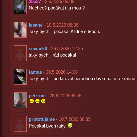
36a37
- 9.5.2026 09:08
Nechceš pocákat i tu mou ?
lesane
- 10.5.2026 08:36
Taky bych jí pocákal.Klidně s tebou.
sexicek0
- 26.5.2026 12:25
taky bych ji rád pocákal
fantas
- 30.5.2026 14:08
Taky bych ji podaroval pořádnou dávkou....má krásné
petrrme
- 28.6.2026 09:59
prototujsme
- 10.7.2026 00:39
Pocákal bych taky