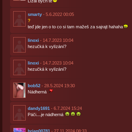
Lízal bych tě
smarty
- 5.6.2022 00:05
?
teď jde jen o to co si tam mažeš za sajrajt hahaha
linoxi
- 14.7.2023 10:04
hezučká k vylízání?
linoxi
- 14.7.2023 10:04
hezučká k vylízání?
bob52
- 28.5.2024 19:30
Nádherná
dandy1691
- 6.7.2024 15:24
Páči....je nádherná
brian00781
- 27.11.2024 08:33