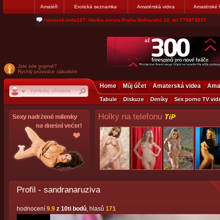
Amatéři
Erotická seznamka
Amatérská videa
Amatérské 
nanosekunda187: Hanka servis Praha Bulharská 10, tel:775674237
Jste zde poprvé?
Rychlý průvodce zákulisím
Home
Můj účet
Amaterská videa
Amat
Tabule
Diskuze
Deníky
Sex porno TV vid
Holky na telefonu
TiP
Profil - sandranaruziva
hodnocení
9.9
z 10ti bodů
, hlasů
171