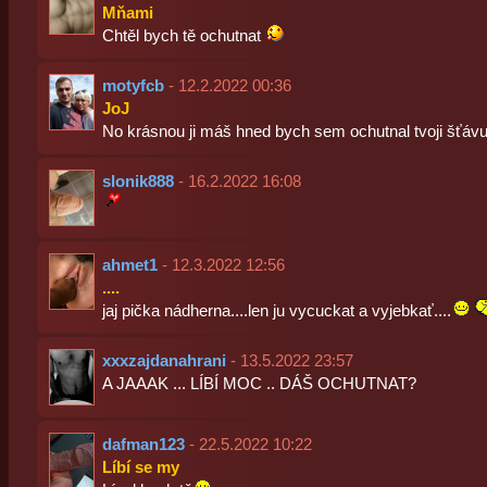
Mňami
Chtěl bych tě ochutnat
motyfcb
- 12.2.2022 00:36
JoJ
No krásnou ji máš hned bych sem ochutnal tvoji šť
slonik888
- 16.2.2022 16:08
ahmet1
- 12.3.2022 12:56
....
jaj pička nádherna....len ju vycuckat a vyjebkať....
xxxzajdanahrani
- 13.5.2022 23:57
A JAAAK ... LÍBÍ MOC .. DÁŠ OCHUTNAT?
dafman123
- 22.5.2022 10:22
Líbí se my