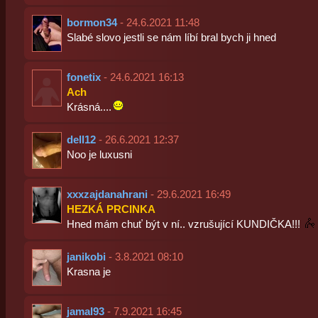
bormon34
- 24.6.2021 11:48
Slabé slovo jestli se nám líbí bral bych ji hned
fonetix
- 24.6.2021 16:13
Ach
Krásná....
dell12
- 26.6.2021 12:37
Noo je luxusni
xxxzajdanahrani
- 29.6.2021 16:49
HEZKÁ PRCINKA
Hned mám chuť být v ní.. vzrušující KUNDIČKA!!!
janikobi
- 3.8.2021 08:10
Krasna je
jamal93
- 7.9.2021 16:45