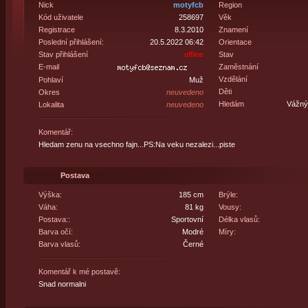
Nick
motyfcb
Region
Kód uživatele
258697
Věk
Registrace
8.3.2010
Znamení
Poslední přihlášení:
20.5.2022 06:42
Orientace
Stav přihlášení
offline
Stav
E-mail
Zaměstnání
Vzdělání
Pohlaví
Muž
Děti
Okres
neuvedeno
Hledám
Vážný 
Lokalita
neuvedeno
Komentář:
Hledam zenu na vsechno fajn...PS:Na veku nezalezi...piste
Postava
Výška:
185 cm
Brýle:
Váha:
81 kg
Vousy:
Postava::
Sportovní
Délka vlasů:
Barva očí:
Modré
Míry:
Barva vlasů:
Černé
Komentář k mé postavě:
Snad normalni