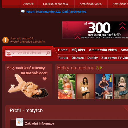
Amatéři
Erotická seznamka
Amatérská videa
Amatérské 
matthew007: kuknite moju galerku
Jste zde poprvé?
Rychlý průvodce zákulisím
Home
Můj účet
Amaterská videa
Amat
Tabule
Diskuze
Deníky
Sex porno TV vid
Holky na telefonu
TiP
Profil - motyfcb
Základní informace