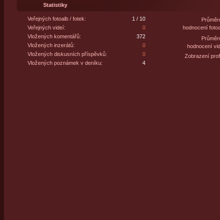
Statistiky
Veřejných fotoalb / fotek:
1 / 10
Průměr
Veřejných videí:
0
hodnocení fotoa
Vložených komentářů:
372
Průměr
Vložených inzerátů:
0
hodnocení vid
Vložených diskusních příspěvků:
0
Zobrazení profi
Vložených poznámek v deníku:
4