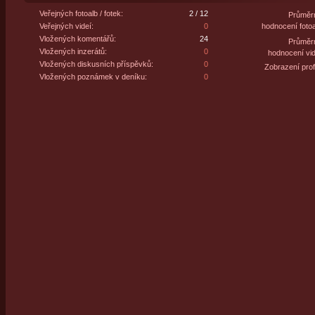
Veřejných fotoalb / fotek:
2 / 12
Průměr
Veřejných videí:
0
hodnocení fotoa
Vložených komentářů:
24
Průměr
Vložených inzerátů:
0
hodnocení vid
Vložených diskusních příspěvků:
0
Zobrazení profi
Vložených poznámek v deníku:
0