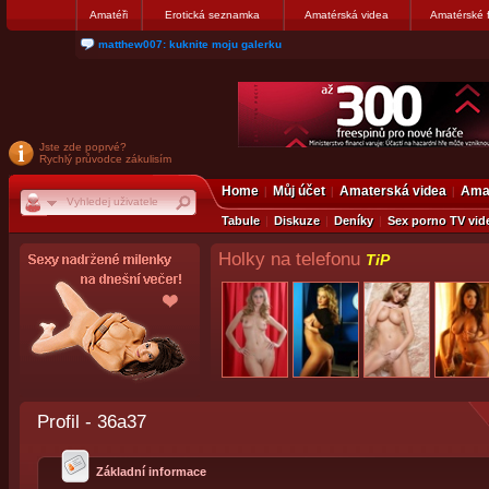
Amatéři
Erotická seznamka
Amatérská videa
Amatérské 
matthew007: kuknite moju galerku
Jste zde poprvé?
Rychlý průvodce zákulisím
Home
Můj účet
Amaterská videa
Amat
Tabule
Diskuze
Deníky
Sex porno TV vid
Holky na telefonu
TiP
Profil - 36a37
Základní informace