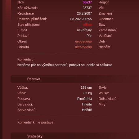
Nick
36a37
Region
Kód uživatele
23737
Věk
Registrace
26.2.2007
Znamení
Poslední přihlášení:
7.8.2026 06:55
Orientace
Stav přihlášení
offline
Stav
E-mail
neveřejný
Zaměstnání
Pohlaví
Pár
Vzdělání
Okres
neuvedeno
Děti
Lokalita
neuvedeno
Hledám
Komentář:
hledáme pár na výměnu partnerů, pobavit se, dobře si zašukat
Postava
Výška:
159 cm
Brýle:
Váha:
63 kg
Vousy:
Postava::
Plnoštíhlá
Délka vlasů:
Barva očí:
Hnědé
Míry:
Barva vlasů:
Hnědé
Komentář k mé postavě:
Statistiky